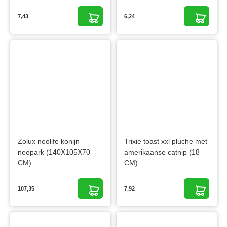
7,43
6,24
Zolux neolife konijn
Trixie toast xxl pluche met
neopark (140X105X70
amerikaanse catnip (18
CM)
CM)
107,35
7,92