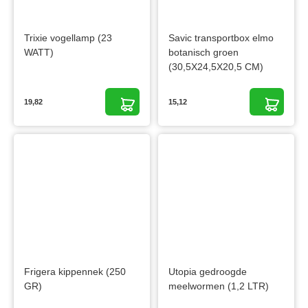
Trixie vogellamp (23
Savic transportbox elmo
WATT)
botanisch groen
(30,5X24,5X20,5 CM)
19,82
15,12
Frigera kippennek (250
Utopia gedroogde
GR)
meelwormen (1,2 LTR)