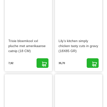
Trixie bloemkool xxl
Lily’s kitchen simply
pluche met amerikaanse
chicken tasty cuts in gravy
catnip (18 CM)
(18X85 GR)
7,92
35,70