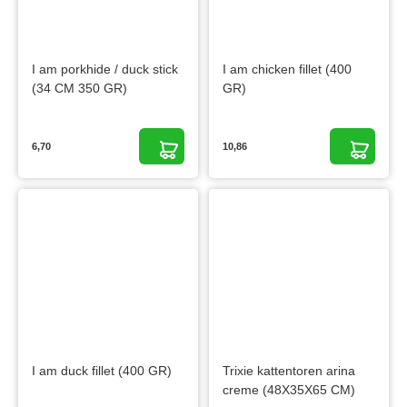
I am porkhide / duck stick
I am chicken fillet (400
(34 CM 350 GR)
GR)
6,70
10,86
I am duck fillet (400 GR)
Trixie kattentoren arina
creme (48X35X65 CM)