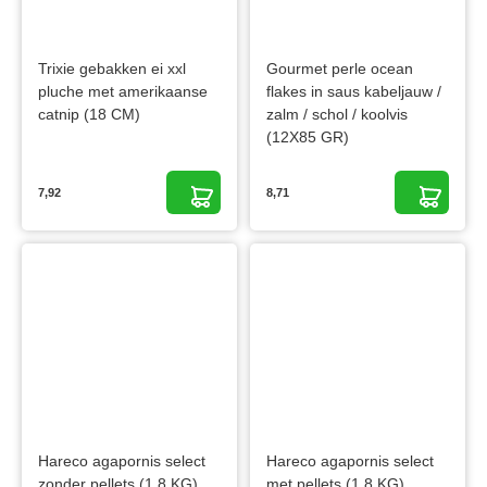
Trixie gebakken ei xxl
Gourmet perle ocean
pluche met amerikaanse
flakes in saus kabeljauw /
catnip (18 CM)
zalm / schol / koolvis
(12X85 GR)
7,92
8,71
Hareco agapornis select
Hareco agapornis select
zonder pellets (1,8 KG)
met pellets (1,8 KG)