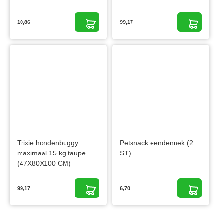
10,86
99,17
Trixie hondenbuggy
Petsnack eendennek (2
maximaal 15 kg taupe
ST)
(47X80X100 CM)
99,17
6,70