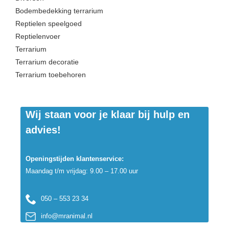
Bodembedekking terrarium
Reptielen speelgoed
Reptielenvoer
Terrarium
Terrarium decoratie
Terrarium toebehoren
Wij staan voor je klaar bij hulp en
advies!
Openingstijden klantenservice:
Maandag t/m vrijdag: 9.00 – 17.00 uur
050 – 553 23 34
info@mranimal.nl