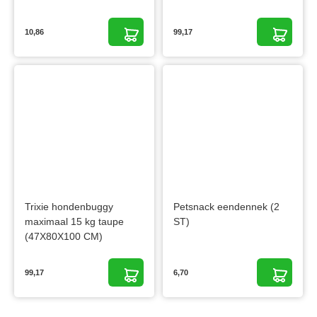
10,86
99,17
Trixie hondenbuggy
Petsnack eendennek (2
maximaal 15 kg taupe
ST)
(47X80X100 CM)
99,17
6,70