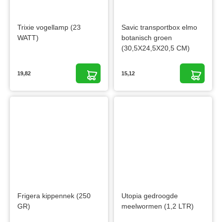
Trixie vogellamp (23
Savic transportbox elmo
WATT)
botanisch groen
(30,5X24,5X20,5 CM)
19,82
15,12
Frigera kippennek (250
Utopia gedroogde
GR)
meelwormen (1,2 LTR)