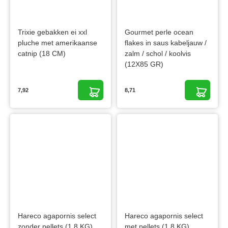
Trixie gebakken ei xxl
Gourmet perle ocean
pluche met amerikaanse
flakes in saus kabeljauw /
catnip (18 CM)
zalm / schol / koolvis
(12X85 GR)
7,92
8,71
Hareco agapornis select
Hareco agapornis select
zonder pellets (1,8 KG)
met pellets (1,8 KG)