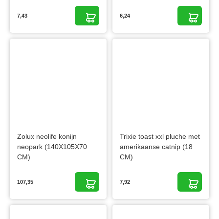
7,43
6,24
Zolux neolife konijn
Trixie toast xxl pluche met
neopark (140X105X70
amerikaanse catnip (18
CM)
CM)
107,35
7,92