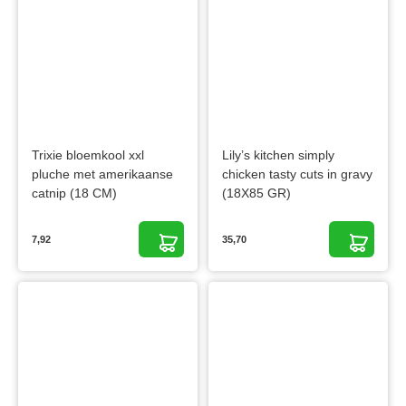
Trixie bloemkool xxl
Lily’s kitchen simply
pluche met amerikaanse
chicken tasty cuts in gravy
catnip (18 CM)
(18X85 GR)
7,92
35,70