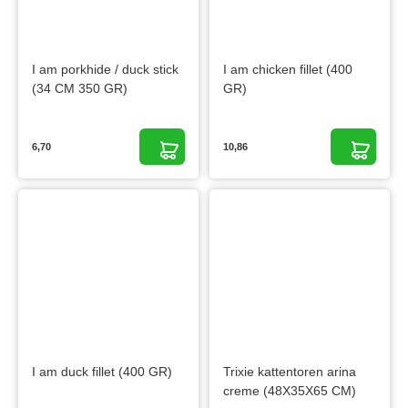
I am porkhide / duck stick
I am chicken fillet (400
(34 CM 350 GR)
GR)
6,70
10,86
I am duck fillet (400 GR)
Trixie kattentoren arina
creme (48X35X65 CM)