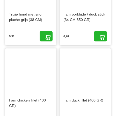
Trixie hond met snor
I am porkhide / duck stick
pluche grijs (38 CM)
(34 CM 350 GR)
9,91
6,70
I am chicken fillet (400
I am duck fillet (400 GR)
GR)