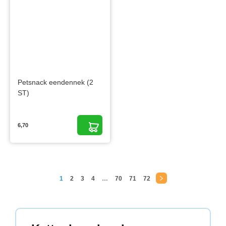
Petsnack eendennek (2
ST)
6,70
1
2
3
4
…
70
71
72
→