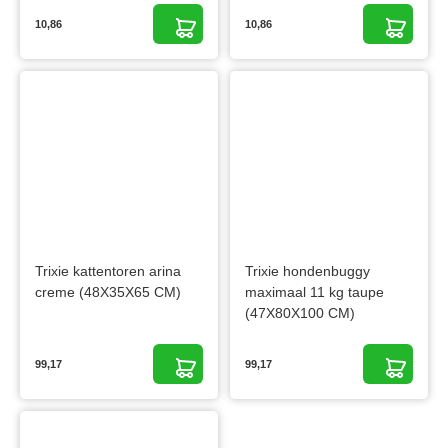
10,86
10,86
Trixie kattentoren arina
Trixie hondenbuggy
creme (48X35X65 CM)
maximaal 11 kg taupe
(47X80X100 CM)
99,17
99,17