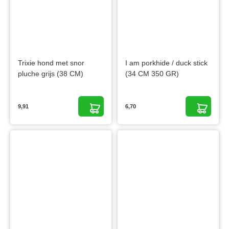
Trixie hond met snor
I am porkhide / duck stick
pluche grijs (38 CM)
(34 CM 350 GR)
9,91
6,70