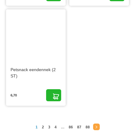
Petsnack eendennek (2
ST)
6,70
1
2
3
4
…
86
87
88
→