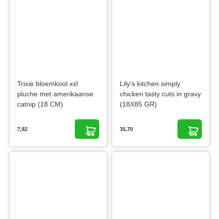
Trixie bloemkool xxl
Lily’s kitchen simply
pluche met amerikaanse
chicken tasty cuts in gravy
catnip (18 CM)
(18X85 GR)
7,92
35,70