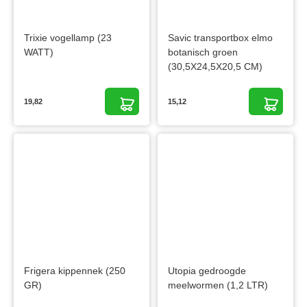
Trixie vogellamp (23
Savic transportbox elmo
WATT)
botanisch groen
(30,5X24,5X20,5 CM)
19,82
15,12
Frigera kippennek (250
Utopia gedroogde
GR)
meelwormen (1,2 LTR)