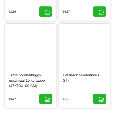
10,86
99,17
Trixie hondenbuggy
Petsnack eendennek (2
maximaal 15 kg taupe
ST)
(47X80X100 CM)
99,17
6,70