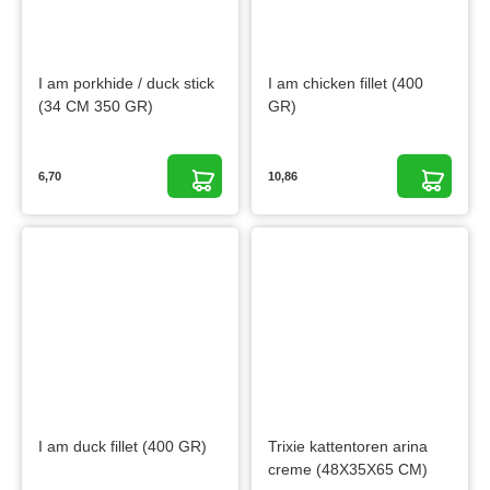
I am porkhide / duck stick
I am chicken fillet (400
(34 CM 350 GR)
GR)
6,70
10,86
I am duck fillet (400 GR)
Trixie kattentoren arina
creme (48X35X65 CM)