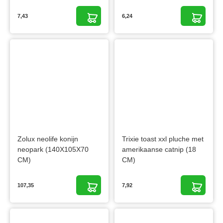
7,43
6,24
Zolux neolife konijn
Trixie toast xxl pluche met
neopark (140X105X70
amerikaanse catnip (18
CM)
CM)
107,35
7,92