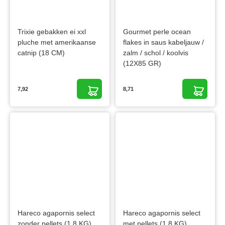
Trixie gebakken ei xxl
Gourmet perle ocean
pluche met amerikaanse
flakes in saus kabeljauw /
catnip (18 CM)
zalm / schol / koolvis
(12X85 GR)
7,92
8,71
Hareco agapornis select
Hareco agapornis select
zonder pellets (1,8 KG)
met pellets (1,8 KG)