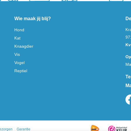
Wie maak jij blij?
De
Kr
Hond
97
Kat
Kv
Knaagdier
Vis
Op
Vogel
Ma
Reptiel
Te
Ma
ezorgen
Garantie