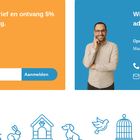
rief en ontvang 5%
Wi
ng.
ad
Ope
Maa
Aanmelden