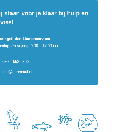
j staan voor je klaar bij hulp en
vies!
ningstijden klantenservice:
ndag t/m vrijdag: 9.00 – 17.00 uur
050 – 553 23 34
info@mranimal.nl