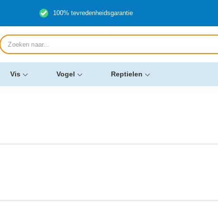
100% tevredenheidsgarantie
Producten
zoeken
Vis
Vogel
Reptielen