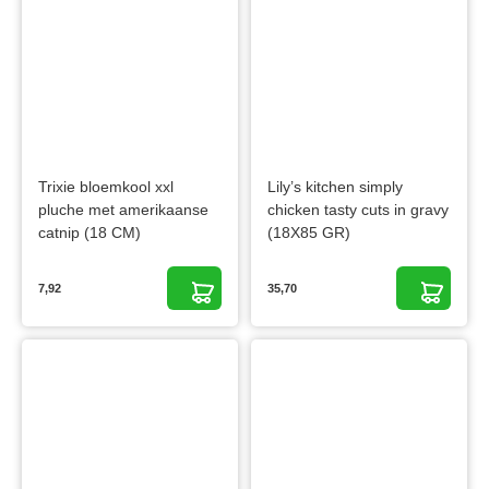
Trixie bloemkool xxl
Lily’s kitchen simply
pluche met amerikaanse
chicken tasty cuts in gravy
catnip (18 CM)
(18X85 GR)
7,92
35,70