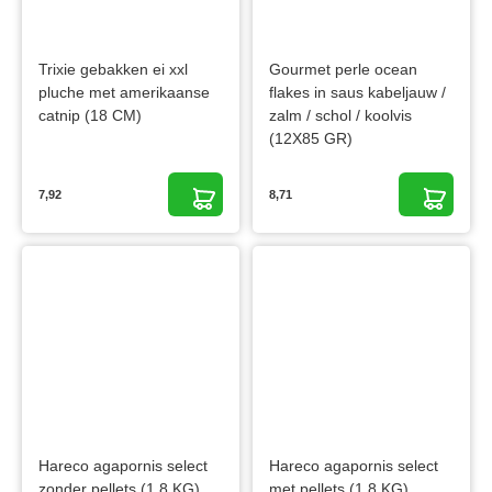
Trixie gebakken ei xxl
Gourmet perle ocean
pluche met amerikaanse
flakes in saus kabeljauw /
catnip (18 CM)
zalm / schol / koolvis
(12X85 GR)
7,92
8,71
Hareco agapornis select
Hareco agapornis select
zonder pellets (1,8 KG)
met pellets (1,8 KG)