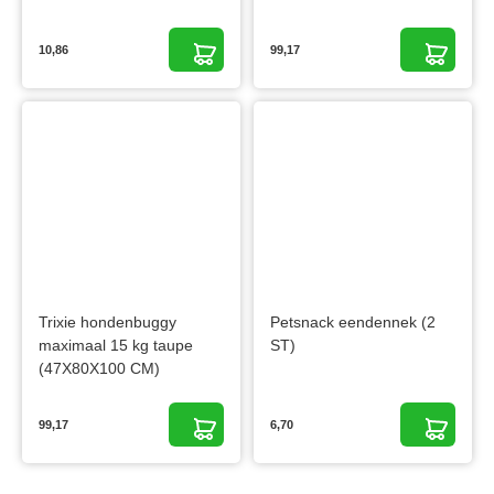
10,86
99,17
Trixie hondenbuggy
Petsnack eendennek (2
maximaal 15 kg taupe
ST)
(47X80X100 CM)
99,17
6,70