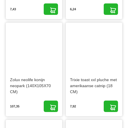
7,43
6,24
Zolux neolife konijn
Trixie toast xxl pluche met
neopark (140X105X70
amerikaanse catnip (18
CM)
CM)
107,35
7,92