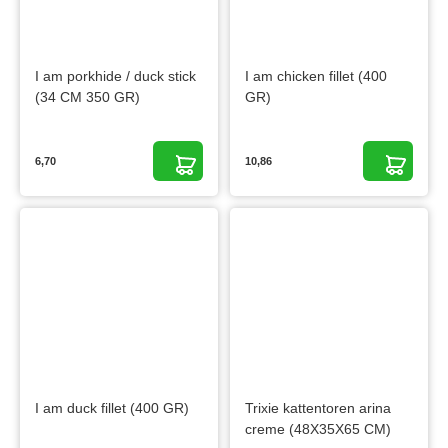
I am porkhide / duck stick
I am chicken fillet (400
(34 CM 350 GR)
GR)
6,70
10,86
I am duck fillet (400 GR)
Trixie kattentoren arina
creme (48X35X65 CM)