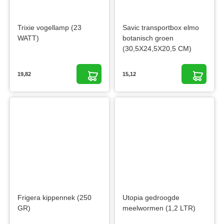
Trixie vogellamp (23
Savic transportbox elmo
WATT)
botanisch groen
(30,5X24,5X20,5 CM)
19,82
15,12
Frigera kippennek (250
Utopia gedroogde
GR)
meelwormen (1,2 LTR)