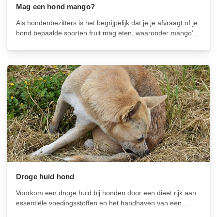
Mag een hond mango?
Als hondenbezitters is het begrijpelijk dat je je afvraagt of je
hond bepaalde soorten fruit mag eten, waaronder mango’s.
Mango’s zijn tenslotte zoet en bevatten veel vitamines en
voedingsstoffen. Maar voordat je je hond een stukje mango
voert, is...
Droge huid hond
Voorkom een droge huid bij honden door een dieet rijk aan
essentiële voedingsstoffen en het handhaven van een
optimale luchtvochtigheid binnen. Gebruik milde,