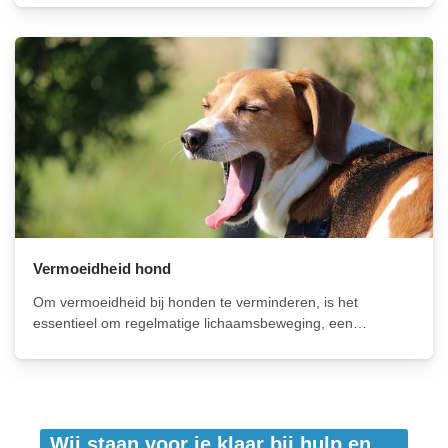
hydraterende verzorgingsproducten en raadpleeg
regelmatig een dierenarts voor controles en advies. Met
aandacht voor voeding, omgevingsfactoren...
Vermoeidheid hond
Om vermoeidheid bij honden te verminderen, is het
essentieel om regelmatige lichaamsbeweging, een
uitgebalanceerd dieet en voldoende rust te bieden.
Daarnaast is het belangrijk om mentale stimulatie te bieden
en stressfactoren zoals omgevingsveranderingen en sociale
isolatie te minimaliseren. Door...
Wij staan voor je klaar bij hulp en