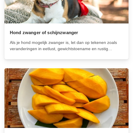
Hond zwanger of schijnzwanger
Als je hond mogelijk zwanger is, let dan op tekenen zoals
veranderingen in eetlust, gewichtstoename en rustig
gedrag. Zorg voor goede prenatale zorg, waaronder
voeding en regelmatige dierenartscontroles.
Schijnzwangerschap bij honden wordt veroorzaakt door
hormonale veranderingen en kan symptomen...