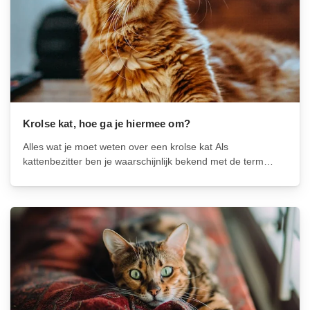
Krolse kat, hoe ga je hiermee om?
Alles wat je moet weten over een krolse kat Als
kattenbezitter ben je waarschijnlijk bekend met de term
‘krols’. Dit is een term die wordt gebruikt om de periode aan
te duiden waarin een kat zich voortplantingsgereed maakt.
Deze...