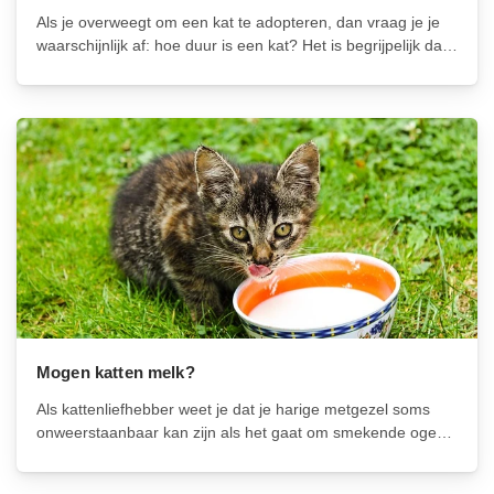
Als je overweegt om een kat te adopteren, dan vraag je je
waarschijnlijk af: hoe duur is een kat? Het is begrijpelijk dat
je wilt weten wat de kosten zijn, vooral als je nog niet eerder
voor een huisdier...
Mogen katten melk?
Als kattenliefhebber weet je dat je harige metgezel soms
onweerstaanbaar kan zijn als het gaat om smekende ogen
en een verleidelijke miauw. En als je ooit een glas melk hebt
ingeschonken, is de kans groot dat je je hebt...