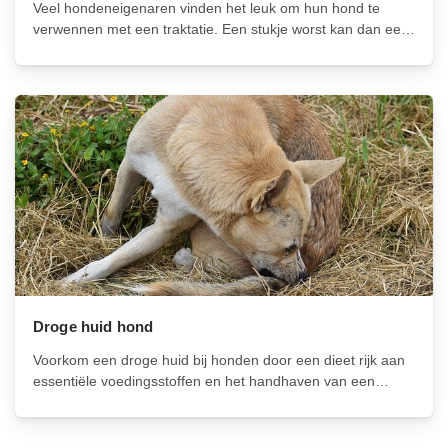
Veel hondeneigenaren vinden het leuk om hun hond te
verwennen met een traktatie. Een stukje worst kan dan een
populaire keuze zijn, maar wat als het gaat om leverworst?
Is dit veilig voor je trouwe viervoeter om te eten?...
Droge huid hond
Voorkom een droge huid bij honden door een dieet rijk aan
essentiële voedingsstoffen en het handhaven van een
optimale luchtvochtigheid binnen. Gebruik milde,
hydraterende verzorgingsproducten en raadpleeg
regelmatig een dierenarts voor controles en advies. Met