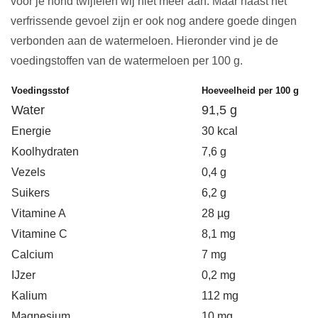
voor je hond twijfelen wij niet meer aan. Maar naast het
verfrissende gevoel zijn er ook nog andere goede dingen
verbonden aan de watermeloen. Hieronder vind je de
voedingstoffen van de watermeloen per 100 g.
Voedingsstof
Hoeveelheid per 100 g
Water
91,5 g
Energie
30 kcal
Koolhydraten
7,6 g
Vezels
0,4 g
Suikers
6,2 g
Vitamine A
28 µg
Vitamine C
8,1 mg
Calcium
7 mg
IJzer
0,2 mg
Kalium
112 mg
Magnesium
10 mg