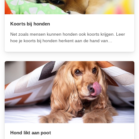
Koorts bij honden
Net zoals mensen kunnen honden ook koorts krijgen. Leer
hoe je koorts bij honden herkent aan de hand van
symptomen zoals verhoogde lichaamstemperatuur,
lusteloosheid en verminderde eetlust. Behandel koorts met
thuiszorg, dierenartsbezoek en medicatie, en voorkom het
met vaccinaties,...
Hond likt aan poot