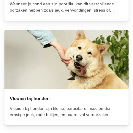
Wanneer je hond aan zijn poot likt, kan dit verschillende
oorzaken hebben zoals jeuk, verwondingen, stress of
verveling. Door regelmatig de poten te controleren,
stresssignalen te herkennen en voldoende afleiding te
bieden, kun je het likgedrag verminderen en het...
Vlooien bij honden
Vlooien bij honden zijn kleine, parasitaire insecten die
ernstige jeuk, rode bultjes, en haaruitval veroorzaken.
Behandel je hond met geschikte vlooienmiddelen zoals
vlooiendruppels of vlooientabletten en houd je huis schoon