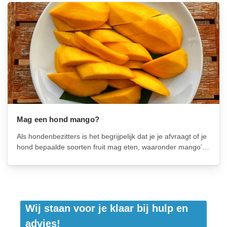
door regelmatig te stofzuigen en beddengoed te wassen.
Wat...
Mag een hond mango?
Als hondenbezitters is het begrijpelijk dat je je afvraagt of je
hond bepaalde soorten fruit mag eten, waaronder mango’s.
Mango’s zijn tenslotte zoet en bevatten veel vitamines en
voedingsstoffen. Maar voordat je je hond een stukje mango
voert, is...
Wij staan voor je klaar bij hulp en
advies!