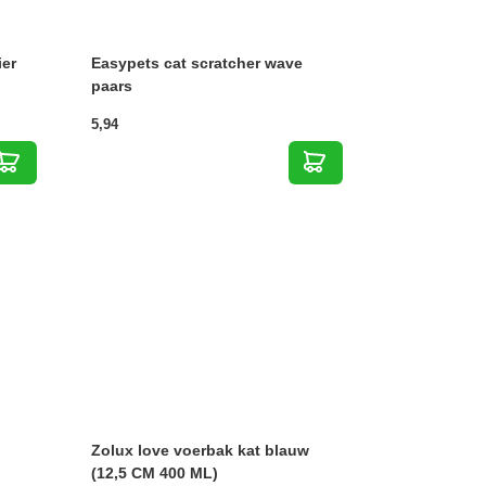
ier
Easypets cat scratcher wave
paars
5,94
Zolux love voerbak kat blauw
(12,5 CM 400 ML)