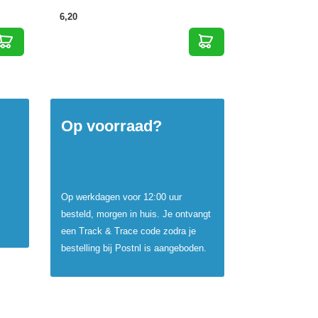
6,20
Op voorraad?
Op werkdagen voor 12:00 uur
besteld, morgen in huis. Je ontvangt
een Track & Trace code zodra je
bestelling bij Postnl is aangeboden.