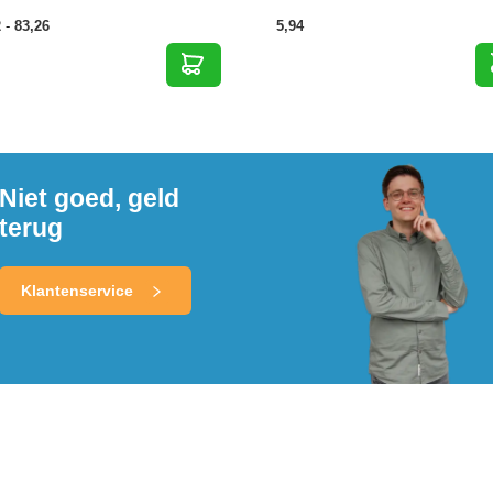
Prijsklasse:
2
-
83,26
5,94
62,72
tot
83,26
Niet goed, geld
terug
Klantenservice