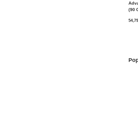
Adva
(90 
54,7
Pop