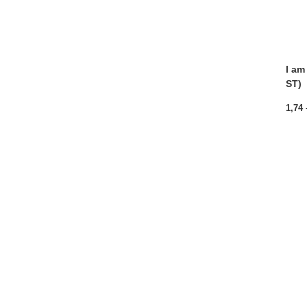
I am
ST)
1,74