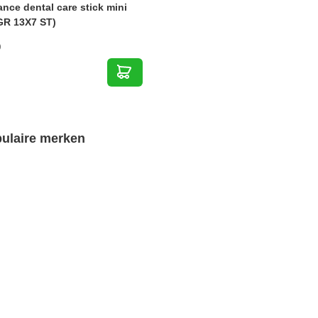
nce dental care stick mini
GR 13X7 ST)
9
ulaire merken