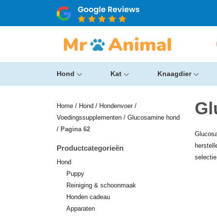
Hond
Kat
Knaagdier
Gl
Home
/
Hond
/
Hondenvoer
/
Voedingssupplementen
/
Glucosamine hond
/
Pagina 62
Glucosa
herstel
Productcategorieën
selecti
Hond
Puppy
Reiniging & schoonmaak
Honden cadeau
Apparaten