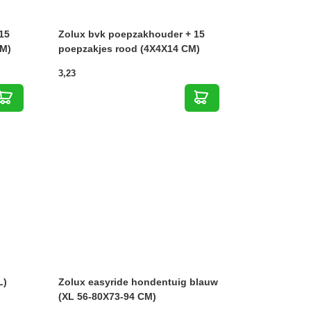
15
Zolux bvk poepzakhouder + 15
CM)
poepzakjes rood (4X4X14 CM)
3,23
L)
Zolux easyride hondentuig blauw
(XL 56-80X73-94 CM)