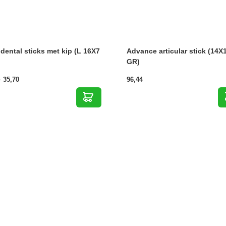
 dental sticks met kip (L 16X7
Advance articular stick (14X
GR)
Prijsklasse:
-
35,70
96,44
1,74
tot
35,70