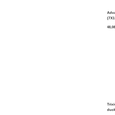
Adva
(7X1
48,0
Trix
duck