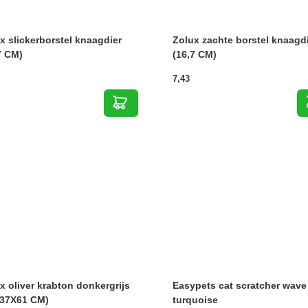
x slickerborstel knaagdier
Zolux zachte borstel knaagd
7 CM)
(16,7 CM)
7,43
x oliver krabton donkergrijs
Easypets cat scratcher wave
X37X61 CM)
turquoise