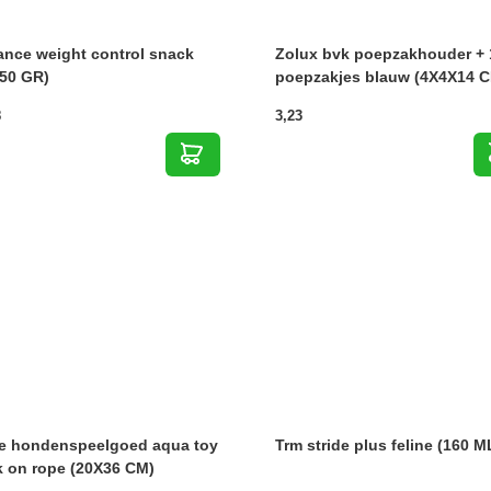
nce weight control snack
Zolux bvk poepzakhouder + 
50 GR)
poepzakjes blauw (4X4X14 
8
3,23
ie hondenspeelgoed aqua toy
Trm stride plus feline (160 M
 on rope (20X36 CM)