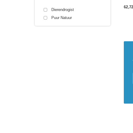
62,7
Dierendrogist
Puur Natuur