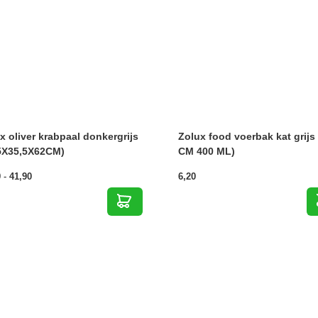
x oliver krabpaal donkergrijs
Zolux food voerbak kat grijs 
5X35,5X62CM)
CM 400 ML)
Prijsklasse:
9
-
41,90
6,20
31,49
tot
41,90