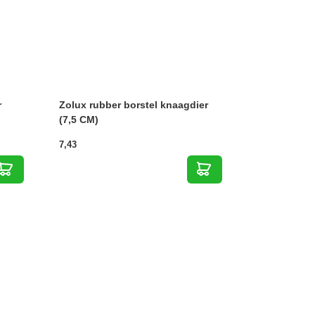
r
Zolux rubber borstel knaagdier
(7,5 CM)
7,43