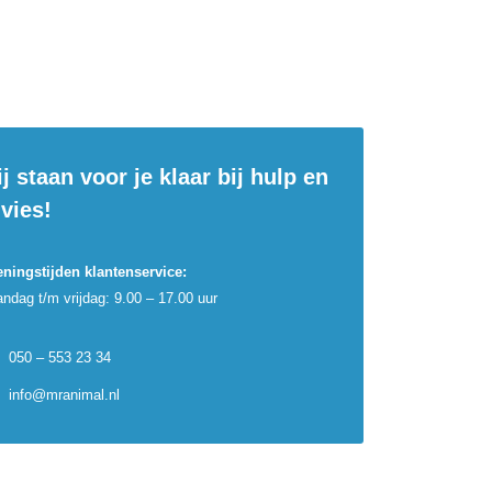
j staan voor je klaar bij hulp en
vies!
ningstijden klantenservice:
ndag t/m vrijdag: 9.00 – 17.00 uur
050 – 553 23 34
info@mranimal.nl