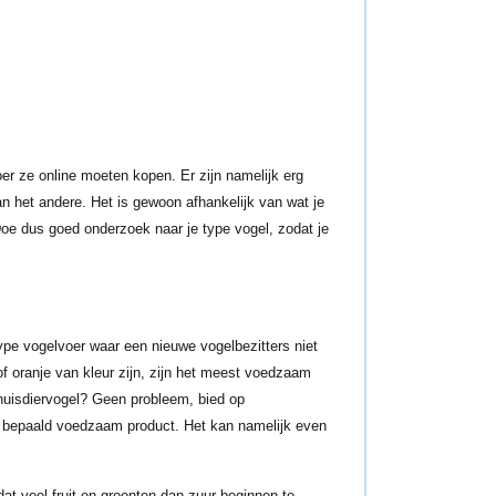
er ze online moeten kopen. Er zijn namelijk erg
n het andere. Het is gewoon afhankelijk van wat je
Doe dus goed onderzoek naar je type vogel, zodat je
type vogelvoer waar een nieuwe vogelbezitters niet
f oranje van kleur zijn, zijn het meest voedzaam
 huisdiervogel? Geen probleem, bied op
en bepaald voedzaam product. Het kan namelijk even
dat veel fruit en groenten dan zuur beginnen te