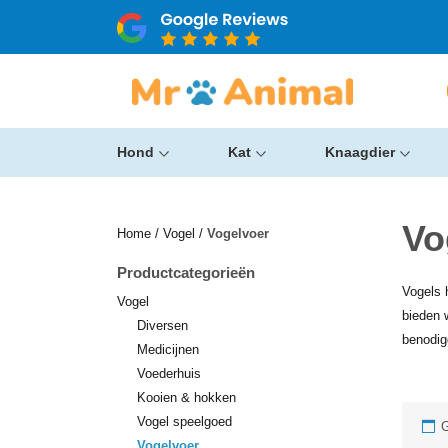
Hond
Kat
Knaagdier
Vo
Home
/
Vogel
/
Vogelvoer
Productcategorieën
Vogels 
Vogel
bieden 
Diversen
benodig
Medicijnen
Voederhuis
Kooien & hokken
Vogel speelgoed
G
Vogelvoer