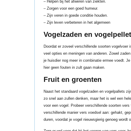
– Helpen bij het afweren van ziekten.
– Zorgen voor een goed humeur.
– Zijn veren in goede conditie houden.
– Zijn leven verbeteren in het algemeen
Vogelzaden en vogelpelle
Doordat er zoveel verschillende soorten vogelvoer i
veel opties en meningen van anderen. Zowel zaden a
je huisdier nog meer in combinatie ermee voedt. Je
hier geen fouten in zult gaan maken.
Fruit en groenten
Naast het standaard vogelzaden en vogelpallets zijn
zo snel aan zullen denken, maar het is wel een hel
voor een vogel. Probeer verschillende soorten vers 
verschillende manier vers voedsel aan: gehakt, gep
duren, voordat je vogel nieuwsgierig genoeg wordt o
Zorg er wel voor dat bij het voeren van vers voer, h