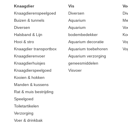
Knaagdier
Vis
Vo
Knaagdierenspeelgoed
Diversen
Di
Buizen & tunnels
Aquarium
Me
Diversen
Aquarium
Vo
Halsband & Lijn
bodembedekker
Ko
Hooi & stro
Aquarium decoratie
Vo
Knaagdier transportbox
Aquarium toebehoren
Vo
Knaagdierenvoer
Aquarium verzorging
Knaagdierhuisjes
geneesmiddelen
Knaagdierspeelgoed
Visvoer
Kooien & hokken
Manden & kussens
Rat & muis bestrijding
Speelgoed
Toiletartikelen
Verzorging
Voer & drinkbak