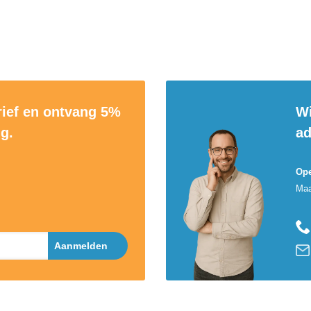
rief en ontvang 5%
Wi
ng.
ad
Ope
Maa
Aanmelden