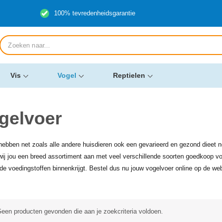
100% tevredenheidsgarantie
Producten
zoeken
Vis
Vogel
Reptielen
gelvoer
hebben net zoals alle andere huisdieren ook een gevarieerd en gezond dieet 
wij jou een breed assortiment aan met veel verschillende soorten goedkoop voge
de voedingstoffen binnenkrijgt. Bestel dus nu jouw vogelvoer online op de we
een producten gevonden die aan je zoekcriteria voldoen.