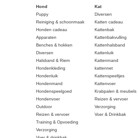
Hond
Kat
Puppy
Diversen
Reiniging & schoonmaak
Katten cadeau
Honden cadeau
Kattenbak
Apparaten
Kattenbakvulling
Benches & hokken
Kattenhalsband
Diversen
Kattenluik
Halsband & Riem
Kattenmand
Hondenkleding
kattennet
Hondenluik
Kattenspeeltjes
Hondenmand
Kattenvoer
Hondenspeelgoed
Krabpalen & meubels
Hondenvoer
Reizen & vervoer
Outdoor
Verzorging
Reizen & vervoer
Voer & Drinkbak
Training & Opvoeding
Verzorging
Voer & drinkbak