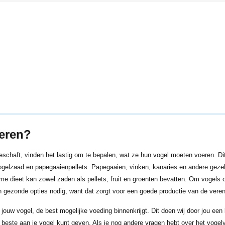
oeren?
schaft, vinden het lastig om te bepalen, wat ze hun vogel moeten voeren. Dit 
 vogelzaad en papegaaienpellets. Papegaaien, vinken, kanaries en andere ge
e dieet kan zowel zaden als pellets, fruit en groenten bevatten. Om vogels 
 gezonde opties nodig, want dat zorgt voor een goede productie van de vere
 jouw vogel, de best mogelijke voeding binnenkrijgt. Dit doen wij door jou ee
 beste aan je vogel kunt geven. Als je nog andere vragen hebt over het vogelvo