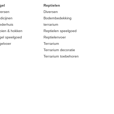
gel
Reptielen
versen
Diversen
dicijnen
Bodembedekking
ederhuis
terrarium
oien & hokken
Reptielen speelgoed
gel speelgoed
Reptielenvoer
gelvoer
Terrarium
Terrarium decoratie
Terrarium toebehoren