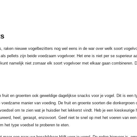
ts
s, raken nieuwe vogelbezitters nog wel eens in de war over welk soort vogelvo
ls pellets zijn beide voedzaam vogelvoer. Het ene is niet per se superieur aa
 kunt namelijk niet zomaar elk soort vogelvoer met elkaar gaan combineren. 
 fruit en groenten ook geweldige dagelijkse snacks voor je vogel. Dit is een 
e voedzame manier van voeding. De fruit en groente soorten die donkergroen o
voedsel om te zien wat je huisdier het lekkerst vindt. Heb je een kieskeurige
ureerd, heel, geraspt, enzovoort. Geef niet te snel op met het voeren van e
m het type voedsel te proberen te eten.
et maar een paar uur beschikbaar blijft voor je vogel. De reden hiervoor is, om