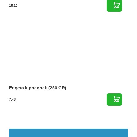
15,12
Frigera kippennek (250 GR)
7,43