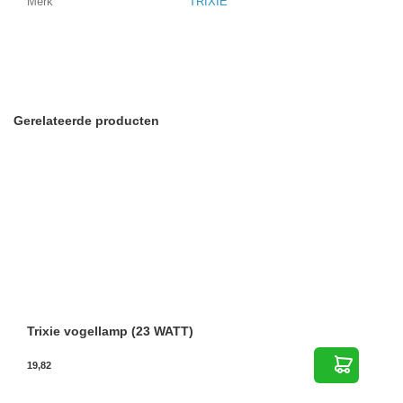
Merk
TRIXIE
Gerelateerde producten
Trixie vogellamp (23 WATT)
19,82