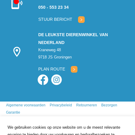
Kon niet
050 - 553 23 34
verbinden met
klantenservice
STUUR BERICHT
DE LEUKSTE DIERENWINKEL VAN
NEDERLAND
Kraneweg 48
9718 JS Groningen
PLAN ROUTE
Algemene voorwaarden
Privacybeleid
Retourneren
Bezorgen
Garantie
We gebruiken cookies op onze website om u de meest relevante
ervaring te bieden door uw voorkeuren en herhaalbezoeken te