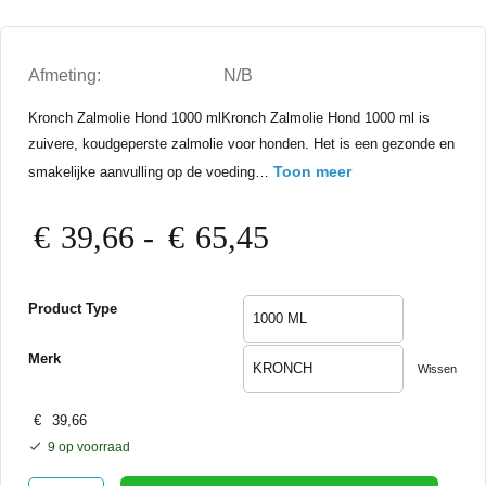
Afmeting:
N/B
Kronch Zalmolie Hond 1000 mlKronch Zalmolie Hond 1000 ml is
zuivere, koudgeperste zalmolie voor honden. Het is een gezonde en
Toon meer
smakelijke aanvulling op de voeding…
Prijsklasse:
€
39,66
-
€
65,45
€39,66
tot
€65,45
Product Type
Merk
Wissen
€
39,66
9 op voorraad