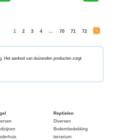
1
2
3
4
…
70
71
72
→
ng. Het aanbod van duizenden producten zorgt
gel
Reptielen
versen
Diversen
dicijnen
Bodembedekking
ederhuis
terrarium