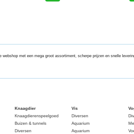
de webshop met een mega groot assortiment, scherpe prijzen en snelle leveri
Knaagdier
Vis
Vo
Knaagdierenspeelgoed
Diversen
Di
Buizen & tunnels
Aquarium
Me
Diversen
Aquarium
Vo