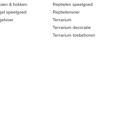
oien & hokken
Reptielen speelgoed
gel speelgoed
Reptielenvoer
gelvoer
Terrarium
Terrarium decoratie
Terrarium toebehoren