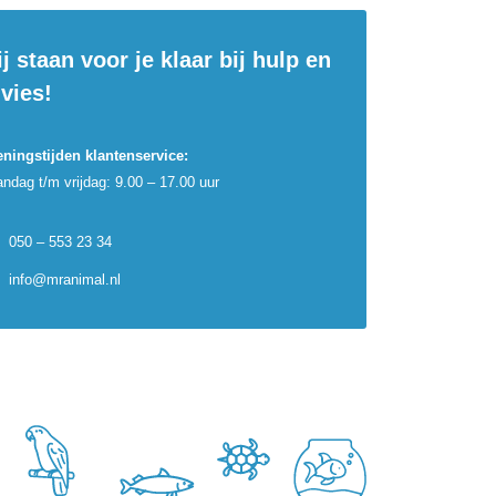
j staan voor je klaar bij hulp en
vies!
ningstijden klantenservice:
ndag t/m vrijdag: 9.00 – 17.00 uur
050 – 553 23 34
info@mranimal.nl