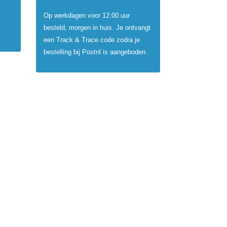
Op werkdagen voor 12:00 uur
besteld, morgen in huis. Je ontvangt
een Track & Trace code zodra je
bestelling bij Postnl is aangeboden.