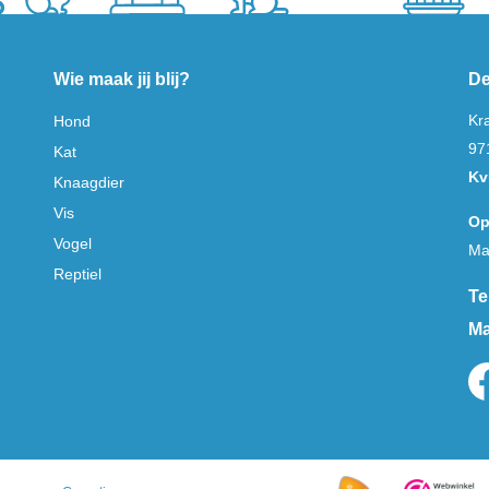
Wie maak jij blij?
De
Kr
Hond
97
Kat
Kv
Knaagdier
Vis
Op
Vogel
Ma
Reptiel
Te
Ma