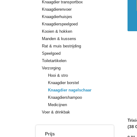
Knaagdier transportbox
Knaagdierenvoer
Knaagdierhuisjes
Knaagdierspeelgoed
Kooien & hokken
Manden & kussens
Rat & muis bestrijding
Speelgoed
Toiletartikelen
Verzorging
Hooi & stro
Knaagdier borstel
Knaagdier nagelschaar
Knaagdiershampoo
Medicijnen
Voer & drinkbak
Trix
(38 
Prijs