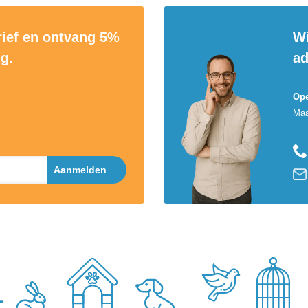
rief en ontvang 5%
Wi
ng.
ad
Ope
Maa
Aanmelden