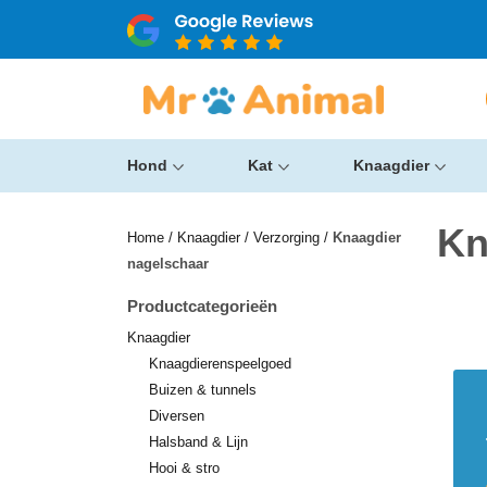
Hond
Kat
Knaagdier
Kn
Home
/
Knaagdier
/
Verzorging
/
Knaagdier
nagelschaar
Productcategorieën
Knaagdier
Knaagdierenspeelgoed
Buizen & tunnels
Diversen
Halsband & Lijn
Hooi & stro