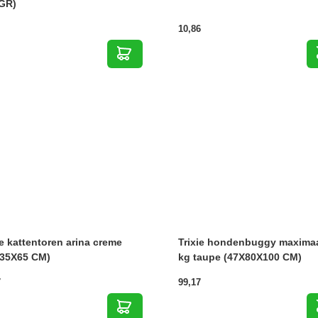
GR)
10,86
ie kattentoren arina creme
Trixie hondenbuggy maximaa
X35X65 CM)
kg taupe (47X80X100 CM)
7
99,17