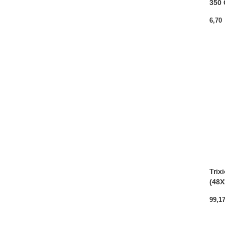
350 
6,70
Trix
(48
99,1