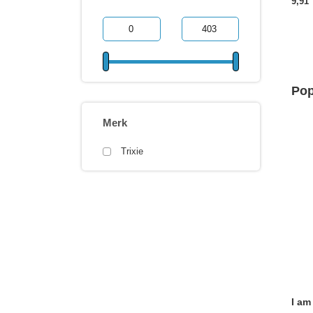
9,91
Pop
Merk
Trixie
I am