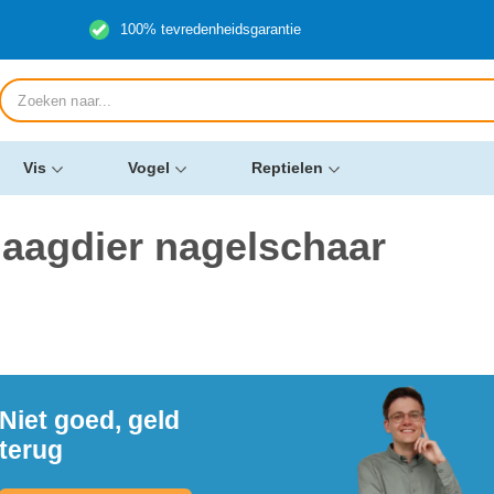
100% tevredenheidsgarantie
Producten
zoeken
Vis
Vogel
Reptielen
aagdier nagelschaar
Niet goed, geld
terug