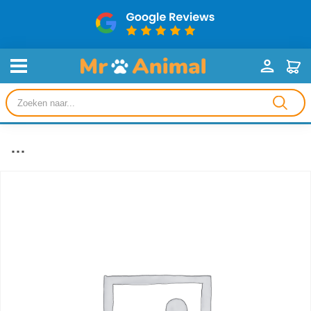
Producten
zoeken
…