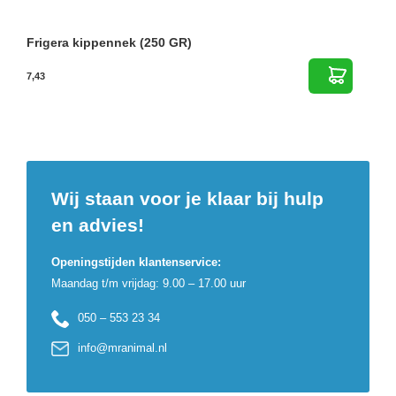
Frigera kippennek (250 GR)
7,43
Wij staan voor je klaar bij hulp
en advies!
Openingstijden klantenservice:
Maandag t/m vrijdag: 9.00 – 17.00 uur
050 – 553 23 34
info@mranimal.nl