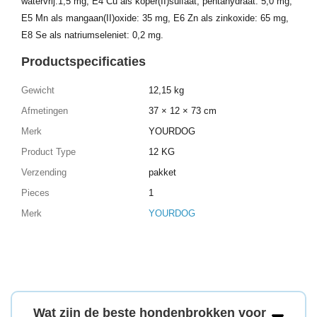
watervrij:1,5 mg, E4 Cu als koper(II)sulfaat, pentahydraat: 5,0 mg,
E5 Mn als mangaan(II)oxide: 35 mg, E6 Zn als zinkoxide: 65 mg,
E8 Se als natriumseleniet: 0,2 mg.
Productspecificaties
Gewicht
12,15 kg
Afmetingen
37 × 12 × 73 cm
Merk
YOURDOG
Product Type
12 KG
Verzending
pakket
Pieces
1
Merk
YOURDOG
Wat zijn de beste hondenbrokken voor