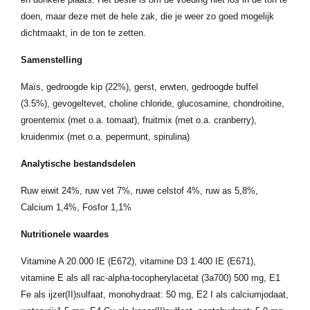
doen, maar deze met de hele zak, die je weer zo goed mogelijk
dichtmaakt, in de ton te zetten.
Samenstelling
Maïs, gedroogde kip (22%), gerst, erwten, gedroogde buffel
(3.5%), gevogeltevet, choline chloride, glucosamine, chondroitine,
groentemix (met o.a. tomaat), fruitmix (met o.a. cranberry),
kruidenmix (met o.a. pepermunt, spirulina)
Analytische bestandsdelen
Ruw eiwit 24%, ruw vet 7%, ruwe celstof 4%, ruw as 5,8%,
Calcium 1,4%, Fosfor 1,1%
Nutritionele waardes
Vitamine A 20.000 IE (E672), vitamine D3 1.400 IE (E671),
vitamine E als all rac-alpha-tocopherylacetat (3a700) 500 mg, E1
Fe als ijzer(II)sulfaat, monohydraat: 50 mg, E2 I als calciumjodaat,