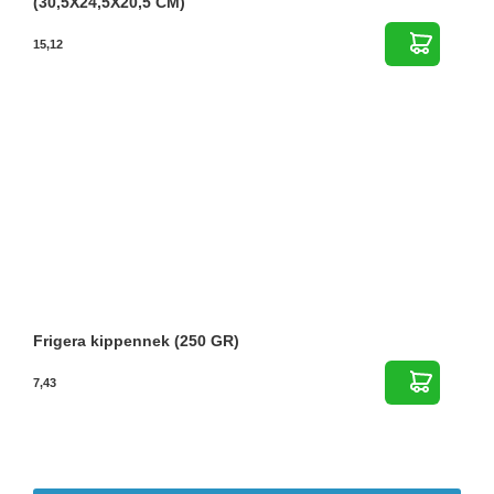
(30,5X24,5X20,5 CM)
15,12
Frigera kippennek (250 GR)
7,43