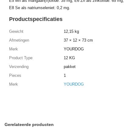
E5 Mn als mangaan(II)oxide: 35 mg, E6 Zn als zinkoxide: 65 mg,
E8 Se als natriumseleniet: 0,2 mg.
Productspecificaties
Gewicht
12,15 kg
Afmetingen
37 × 12 × 73 cm
Merk
YOURDOG
Product Type
12 KG
Verzending
pakket
Pieces
1
Merk
YOURDOG
Gerelateerde producten