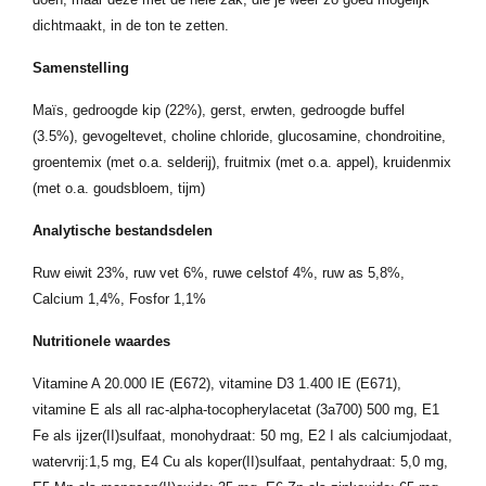
dichtmaakt, in de ton te zetten.
Samenstelling
Maïs, gedroogde kip (22%), gerst, erwten, gedroogde buffel
(3.5%), gevogeltevet, choline chloride, glucosamine, chondroitine,
groentemix (met o.a. selderij), fruitmix (met o.a. appel), kruidenmix
(met o.a. goudsbloem, tijm)
Analytische bestandsdelen
Ruw eiwit 23%, ruw vet 6%, ruwe celstof 4%, ruw as 5,8%,
Calcium 1,4%, Fosfor 1,1%
Nutritionele waardes
Vitamine A 20.000 IE (E672), vitamine D3 1.400 IE (E671),
vitamine E als all rac-alpha-tocopherylacetat (3a700) 500 mg, E1
Fe als ijzer(II)sulfaat, monohydraat: 50 mg, E2 I als calciumjodaat,
watervrij:1,5 mg, E4 Cu als koper(II)sulfaat, pentahydraat: 5,0 mg,