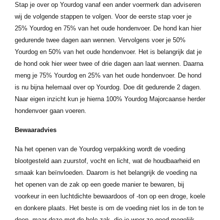
Stap je over op Yourdog vanaf een ander voermerk dan adviseren
wij de volgende stappen te volgen. Voor de eerste stap voer je
25% Yourdog en 75% van het oude hondenvoer. De hond kan hier
gedurende twee dagen aan wennen. Vervolgens voer je 50%
Yourdog en 50% van het oude hondenvoer. Het is belangrijk dat je
de hond ook hier weer twee of drie dagen aan laat wennen. Daarna
meng je 75% Yourdog en 25% van het oude hondenvoer. De hond
is nu bijna helemaal over op Yourdog. Doe dit gedurende 2 dagen.
Naar eigen inzicht kun je hierna 100% Yourdog Majorcaanse herder
hondenvoer gaan voeren.
Bewaaradvies
Na het openen van de Yourdog verpakking wordt de voeding
blootgesteld aan zuurstof, vocht en licht, wat de houdbaarheid en
smaak kan beïnvloeden. Daarom is het belangrijk de voeding na
het openen van de zak op een goede manier te bewaren, bij
voorkeur in een luchtdichte bewaardoos of -ton op een droge, koele
en donkere plaats. Het beste is om de voeding niet los in de ton te
doen, maar deze met de hele zak, die je weer zo goed mogelijk