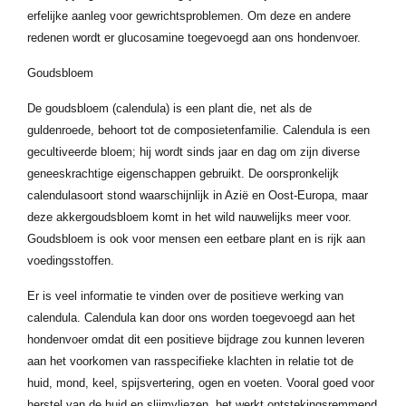
erfelijke aanleg voor gewrichtsproblemen. Om deze en andere
redenen wordt er glucosamine toegevoegd aan ons hondenvoer.
Goudsbloem
De goudsbloem (calendula) is een plant die, net als de
guldenroede, behoort tot de composietenfamilie. Calendula is een
gecultiveerde bloem; hij wordt sinds jaar en dag om zijn diverse
geneeskrachtige eigenschappen gebruikt. De oorspronkelijk
calendulasoort stond waarschijnlijk in Azië en Oost-Europa, maar
deze akkergoudsbloem komt in het wild nauwelijks meer voor.
Goudsbloem is ook voor mensen een eetbare plant en is rijk aan
voedingsstoffen.
Er is veel informatie te vinden over de positieve werking van
calendula. Calendula kan door ons worden toegevoegd aan het
hondenvoer omdat dit een positieve bijdrage zou kunnen leveren
aan het voorkomen van rasspecifieke klachten in relatie tot de
huid, mond, keel, spijsvertering, ogen en voeten. Vooral goed voor
herstel van de huid en slijmvliezen, het werkt ontstekingsremmend