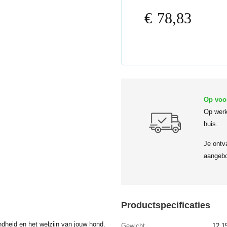
€
78,83
Op voo
Op werk
huis.
Je ontv
aangebo
Productspecificaties
ndheid en het welzijn van jouw hond.
Gewicht
12,1