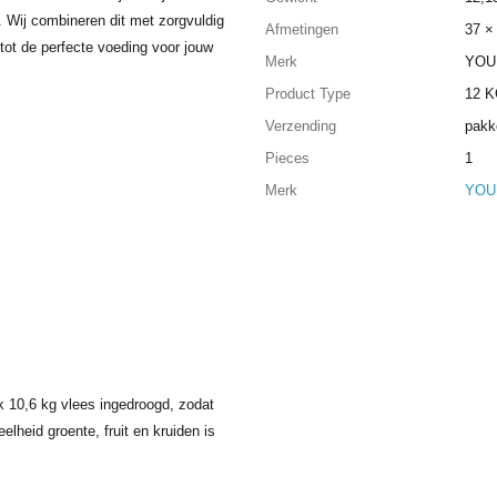
. Wij combineren dit met zorgvuldig
Afmetingen
37 ×
tot de perfecte voeding voor jouw
Merk
YOU
Product Type
12 
Verzending
pakk
Pieces
1
Merk
YOU
k 10,6 kg vlees ingedroogd, zodat
elheid groente, fruit en kruiden is