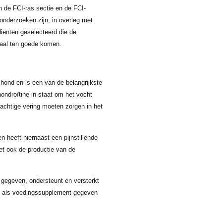
de FCI-ras sectie en de FCI-
 onderzoeken zijn, in overleg met
iënten geselecteerd die de
maal ten goede komen.
hond en is een van de belangrijkste
ondroïtine in staat om het vocht
sachtige vering moeten zorgen in het
 heeft hiernaast een pijnstillende
et ook de productie van de
 gegeven, ondersteunt en versterkt
k als voedingssupplement gegeven