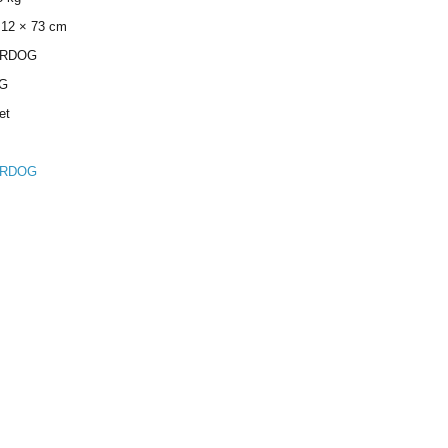
 12 × 73 cm
RDOG
KG
et
RDOG