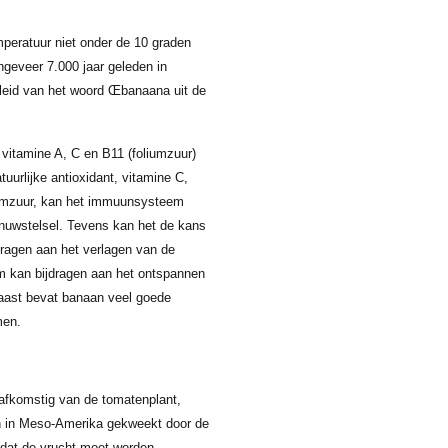
mperatuur niet onder de 10 graden
ngeveer 7.000 jaar geleden in
leid van het woord Œbanaana uit de
 vitamine A, C en B11 (foliumzuur)
uurlijke antioxidant, vitamine C,
liumzuur, kan het immuunsysteem
nuwstelsel. Tevens kan het de kans
dragen aan het verlagen van de
m kan bijdragen aan het ontspannen
naast bevat banaan veel goede
men.
 afkomstig van de tomatenplant,
en in Meso-Amerika gekweekt door de
 dat de vrucht moet worden