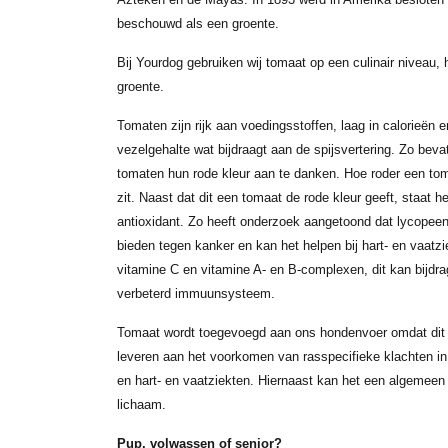
beschouwd als een groente.
Bij Yourdog gebruiken wij tomaat op een culinair niveau, h
groente.
Tomaten zijn rijk aan voedingsstoffen, laag in calorieën
vezelgehalte wat bijdraagt aan de spijsvertering. Zo bev
tomaten hun rode kleur aan te danken. Hoe roder een tom
zit. Naast dat dit een tomaat de rode kleur geeft, staat 
antioxidant. Zo heeft onderzoek aangetoond dat lycopee
bieden tegen kanker en kan het helpen bij hart- en vaatz
vitamine C en vitamine A- en B-complexen, dit kan bijd
verbeterd immuunsysteem.
Tomaat wordt toegevoegd aan ons hondenvoer omdat dit 
leveren aan het voorkomen van rasspecifieke klachten in re
en hart- en vaatziekten. Hiernaast kan het een algemeen
lichaam.
Pup, volwassen of senior?