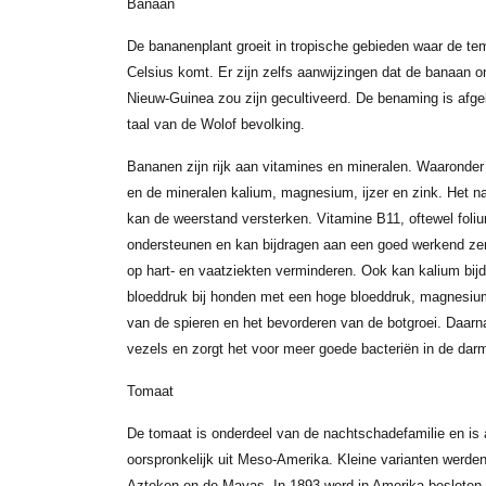
Banaan
De bananenplant groeit in tropische gebieden waar de te
Celsius komt. Er zijn zelfs aanwijzingen dat de banaan o
Nieuw-Guinea zou zijn gecultiveerd. De benaming is afge
taal van de Wolof bevolking.
Bananen zijn rijk aan vitamines en mineralen. Waaronder
en de mineralen kalium, magnesium, ijzer en zink. Het nat
kan de weerstand versterken. Vitamine B11, oftewel fo
ondersteunen en kan bijdragen aan een goed werkend ze
op hart- en vaatziekten verminderen. Ook kan kalium bij
bloeddruk bij honden met een hoge bloeddruk, magnesiu
van de spieren en het bevorderen van de botgroei. Daar
vezels en zorgt het voor meer goede bacteriën in de dar
Tomaat
De tomaat is onderdeel van de nachtschadefamilie en is
oorspronkelijk uit Meso-Amerika. Kleine varianten werd
Azteken en de Mayas. In 1893 werd in Amerika besloten