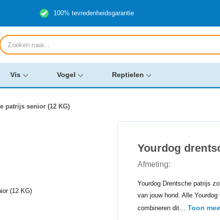
100% tevredenheidsgarantie
Producten
zoeken
Vis
Vogel
Reptielen
 patrijs senior (12 KG)
Yourdog drentsc
Afmeting:
Yourdog Drentsche patrijs zo
van jouw hond. Alle Yourdog 
Toon mee
combineren dit…