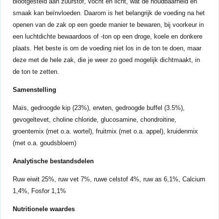
blootgesteld aan zuurstof, vocht en licht, wat de houdbaarheid en
smaak kan beïnvloeden. Daarom is het belangrijk de voeding na het
openen van de zak op een goede manier te bewaren, bij voorkeur in
een luchtdichte bewaardoos of -ton op een droge, koele en donkere
plaats. Het beste is om de voeding niet los in de ton te doen, maar
deze met de hele zak, die je weer zo goed mogelijk dichtmaakt, in
de ton te zetten.
Samenstelling
Maïs, gedroogde kip (23%), erwten, gedroogde buffel (3.5%),
gevogeltevet, choline chloride, glucosamine, chondroitine,
groentemix (met o.a. wortel), fruitmix (met o.a. appel), kruidenmix
(met o.a. goudsbloem)
Analytische bestandsdelen
Ruw eiwit 25%, ruw vet 7%, ruwe celstof 4%, ruw as 6,1%, Calcium
1,4%, Fosfor 1,1%
Nutritionele waardes