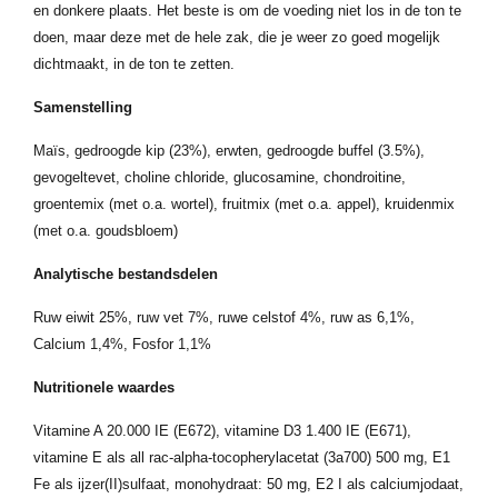
en donkere plaats. Het beste is om de voeding niet los in de ton te
doen, maar deze met de hele zak, die je weer zo goed mogelijk
dichtmaakt, in de ton te zetten.
Samenstelling
Maïs, gedroogde kip (23%), erwten, gedroogde buffel (3.5%),
gevogeltevet, choline chloride, glucosamine, chondroitine,
groentemix (met o.a. wortel), fruitmix (met o.a. appel), kruidenmix
(met o.a. goudsbloem)
Analytische bestandsdelen
Ruw eiwit 25%, ruw vet 7%, ruwe celstof 4%, ruw as 6,1%,
Calcium 1,4%, Fosfor 1,1%
Nutritionele waardes
Vitamine A 20.000 IE (E672), vitamine D3 1.400 IE (E671),
vitamine E als all rac-alpha-tocopherylacetat (3a700) 500 mg, E1
Fe als ijzer(II)sulfaat, monohydraat: 50 mg, E2 I als calciumjodaat,