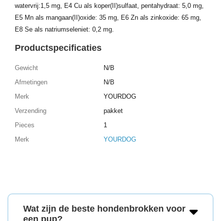
watervrij:1,5 mg, E4 Cu als koper(II)sulfaat, pentahydraat: 5,0 mg,
E5 Mn als mangaan(II)oxide: 35 mg, E6 Zn als zinkoxide: 65 mg,
E8 Se als natriumseleniet: 0,2 mg.
Productspecificaties
Gewicht
N/B
Afmetingen
N/B
Merk
YOURDOG
Verzending
pakket
Pieces
1
Merk
YOURDOG
Wat zijn de beste hondenbrokken voor
een pup?