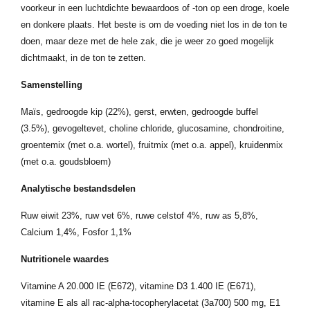
voorkeur in een luchtdichte bewaardoos of -ton op een droge, koele
en donkere plaats. Het beste is om de voeding niet los in de ton te
doen, maar deze met de hele zak, die je weer zo goed mogelijk
dichtmaakt, in de ton te zetten.
Samenstelling
Maïs, gedroogde kip (22%), gerst, erwten, gedroogde buffel
(3.5%), gevogeltevet, choline chloride, glucosamine, chondroitine,
groentemix (met o.a. wortel), fruitmix (met o.a. appel), kruidenmix
(met o.a. goudsbloem)
Analytische bestandsdelen
Ruw eiwit 23%, ruw vet 6%, ruwe celstof 4%, ruw as 5,8%,
Calcium 1,4%, Fosfor 1,1%
Nutritionele waardes
Vitamine A 20.000 IE (E672), vitamine D3 1.400 IE (E671),
vitamine E als all rac-alpha-tocopherylacetat (3a700) 500 mg, E1