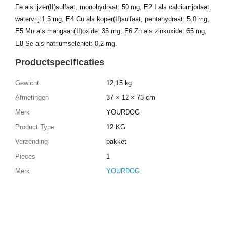
Fe als ijzer(II)sulfaat, monohydraat: 50 mg, E2 I als calciumjodaat,
watervrij:1,5 mg, E4 Cu als koper(II)sulfaat, pentahydraat: 5,0 mg,
E5 Mn als mangaan(II)oxide: 35 mg, E6 Zn als zinkoxide: 65 mg,
E8 Se als natriumseleniet: 0,2 mg.
Productspecificaties
Gewicht
12,15 kg
Afmetingen
37 × 12 × 73 cm
Merk
YOURDOG
Product Type
12 KG
Verzending
pakket
Pieces
1
Merk
YOURDOG