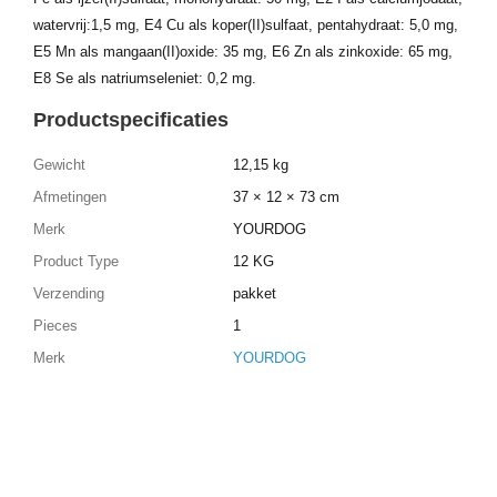
watervrij:1,5 mg, E4 Cu als koper(II)sulfaat, pentahydraat: 5,0 mg,
E5 Mn als mangaan(II)oxide: 35 mg, E6 Zn als zinkoxide: 65 mg,
E8 Se als natriumseleniet: 0,2 mg.
Productspecificaties
Gewicht
12,15 kg
Afmetingen
37 × 12 × 73 cm
Merk
YOURDOG
Product Type
12 KG
Verzending
pakket
Pieces
1
Merk
YOURDOG