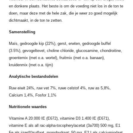
en donkere plaats. Het beste is om de voeding niet los in de ton te
doen, maar deze met de hele zak, die je weer zo goed mogelijk
dichtmaakt, in de ton te zetten.
Samenstelling
Maïs, gedroogde kip (22%), gerst, erwten, gedroogde buffel
(3.5%), gevogeltevet, choline chloride, glucosamine, chondroitine,
groentemix (met o.a. wortel), fruitmix (met o.a. banaan),
kruidenmix (met o.a. tijm)
Analytische bestandsdelen
Ruw eiwit 24%, ruw vet 7%, ruwe celstof 4%, ruw as 5,8%,
Calcium 1,4%, Fosfor 1,1%
Nutritionele waardes
Vitamine A 20.000 IE (E672), vitamine D3 1.400 IE (E671),
vitamine E als all rac-alpha-tocopherylacetat (3a700) 500 mg, E1
Fe als ijzer(II)sulfaat, monohydraat: 50 mg, E2 I als calciumjodaat,