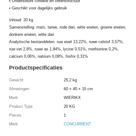
• Ondersteunt conditie en verenstructuur
• Geschikt voor dagelijks gebruik
Inhoud: 20 kg
Samenstelling: maïs, tarwe, rode dari, witte erwten, groene erwten,
donkere erwten, witte dari
Analytische bestanddelen: ruw eiwit 13,22%, ruwe celstof 3,57%,
ruw vet 2,8%, ruwe as 1,84%, lycine 0,51%, methionine 0,2%,
calcium 0,06%, natrium 0,09%, fosfor 0,31%
Productspecificaties
Gewicht
25,2 kg
Afmetingen
60 × 40 × 15 cm
Merk
WIERIKX
Product Type
20 KG
Pieces
1
Merk
CONCURRENT