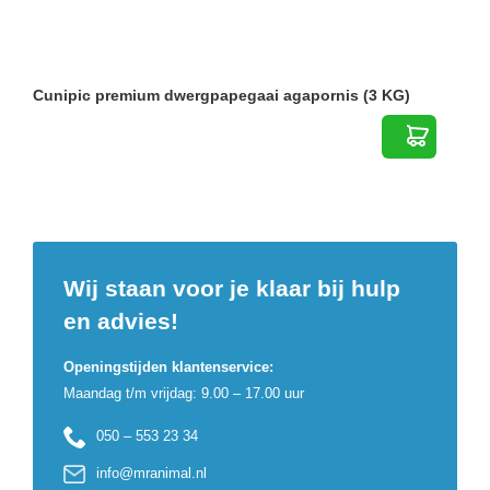
Cunipic premium dwergpapegaai agapornis (3 KG)
Wij staan voor je klaar bij hulp
en advies!
Openingstijden klantenservice:
Maandag t/m vrijdag: 9.00 – 17.00 uur
050 – 553 23 34
info@mranimal.nl