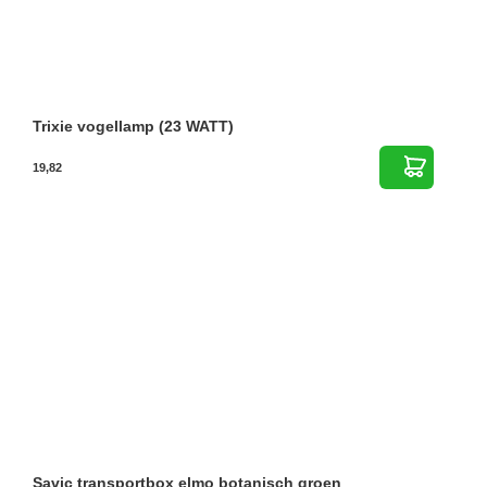
Trixie vogellamp (23 WATT)
19,82
Savic transportbox elmo botanisch groen