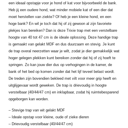
een ideaal opstapje voor je hond of kat voor bijvoorbeeld de bank.
Heb jij een oudere hond, wat minder mobiele kat of een dier dat
moet herstellen van ziekte? Of heb je een kleine hond, en een
hoge bank? En wil je toch dat hij of zij gewoon al zijn favoriete
plekjes kan bereiken? Dan is deze Trixie trap met een verstelbare
hoogte van 40 tot 47 cm is de ideale oplossing. Deze handige trap
is gemaakt van gelakt MDF en dus duurzaam en stevig. Je kunt
de trap overal neerzetten waar je wilt, zodat je dier gemakkelijk wat
hoger gelegen plekken kunt bereiken zonder dat hij of zij hoeft te
springen. Zo kan jouw dier dus op verhogingen in de kamer, de
bank of het bed op komen zonder dat het lijf teveel belast wordt.
De treden zijn bovendien bekleed met vilt voor meer grip heeft en
uitglijgevaar wordt geweken. De trap is drievoudig in hoogte
verstelbaar (40/44/47 cm) en inklapbaar, zodat hij ruimtebesparend
opgeborgen kan worden.
– Stevige trap van wit gelakt MDF
– Ideale opstap voor kleine, oude of zieke dieren
– Drievoudig verstelbaar (40/44/47 cm)