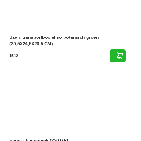
Savic transportbox elmo botanisch groen
(30,5X24,5X20,5 CM)
15,12
Frigera kippennek (250 GR)