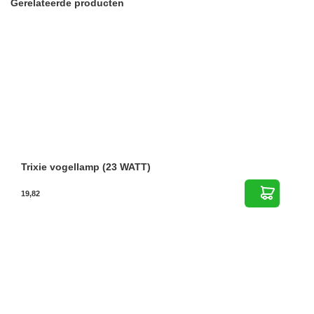
Gerelateerde producten
Trixie vogellamp (23 WATT)
19,82