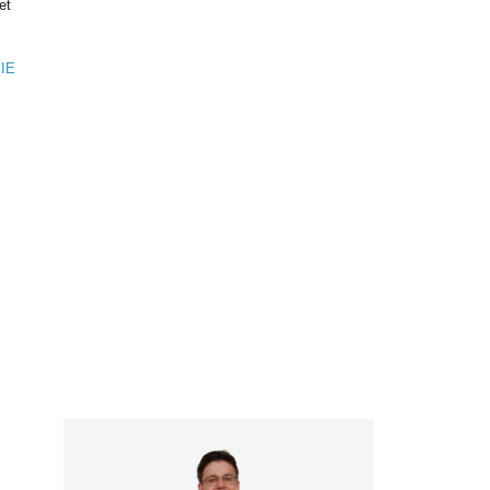
et
IE