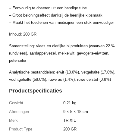
– Eenvoudig te doseren uit een handige tube
– Groot beloningseffect dankzij de heerlijke kipsmaak
– Maakt het toedienen van medicijnen een stuk eenvoudiger
Inhoud: 200 GR
Samenstelling: vlees en dierlijke bijprodukten (waarvan 22 %
rundvlees), aardappelvezel, melkeiwit, gevogelte-eiwitten,
peterselie
Analytische bestanddelen: eiwit (13.0%), vetgehalte (17.0%),
vochtgehalte (68.0%), ruwe as (1.4%), ruwe celstof (0.8%)
Productspecificaties
Gewicht
0,21 kg
Afmetingen
9 × 5 × 18 cm
Merk
TRIXIE
Product Type
200 GR