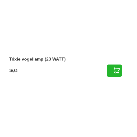
Trixie vogellamp (23 WATT)
19,82