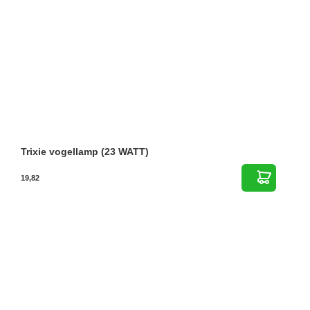
Trixie vogellamp (23 WATT)
19,82