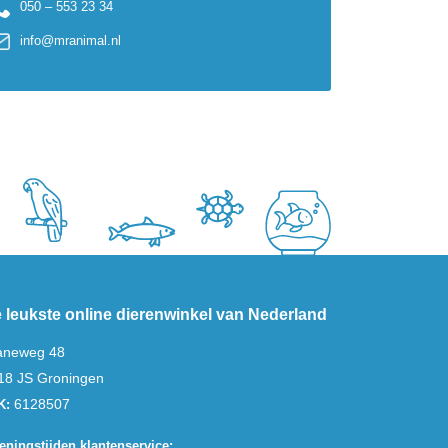
050 – 553 23 34
info@mranimal.nl
 leukste online dierenwinkel van Nederland
aneweg 48
18 JS Groningen
6128507
K:
eningstijden klantenservice: