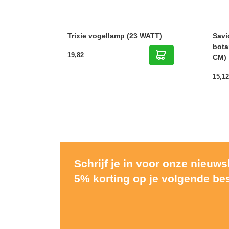
Trixie vogellamp (23 WATT)
Savi
bota
19,82
CM)
15,12
Schrijf je in voor onze nieuw
5% korting op je volgende bes