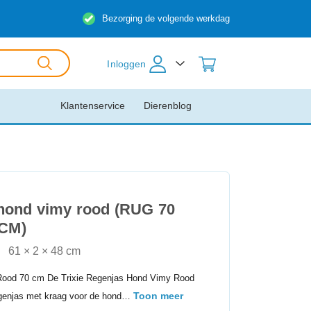
Bezorging de volgende werkdag
Inloggen
Klantenservice
Dierenblog
 hond vimy rood (RUG 70
 CM)
61 × 2 × 48 cm
Rood 70 cm De Trixie Regenjas Hond Vimy Rood
Toon meer
egenjas met kraag voor de hond…