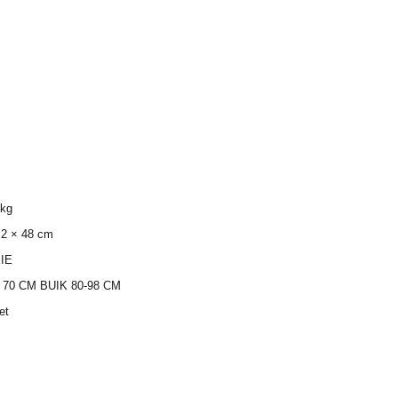
 kg
 2 × 48 cm
IE
70 CM BUIK 80-98 CM
et