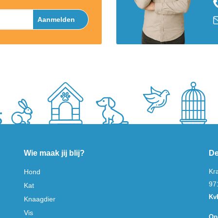
Aanmelden
Wie maak jij blij?
De
Kr
Hond
97
Kat
Kv
Knaagdier
Vis
Op