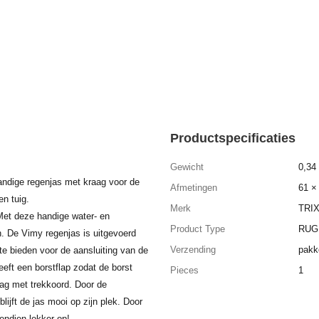
Productspecificaties
Gewicht
0,34
ndige regenjas met kraag voor de
Afmetingen
61 ×
en tuig.
Merk
TRIX
 Met deze handige water- en
Product Type
RUG 
en. De Vimy regenjas is uitgevoerd
Verzending
pakk
 te bieden voor de aansluiting van de
eeft een borstflap zodat de borst
Pieces
1
aag met trekkoord. Door de
jft de jas mooi op zijn plek. Door
endien lekker op!