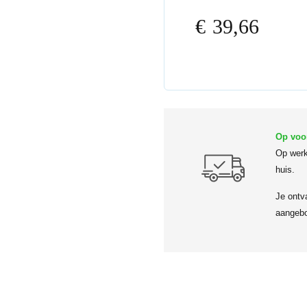
€
39,66
Op voo
Op werk
huis.
Je ontv
aangebo