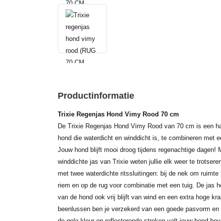
Productinformatie
Trixie Regenjas Hond Vimy Rood 70 cm
De Trixie Regenjas Hond Vimy Rood van 70 cm is een ha
hond die waterdicht en winddicht is, te combineren met e
Jouw hond blijft mooi droog tijdens regenachtige dagen!
winddichte jas van Trixie weten jullie elk weer te trotser
met twee waterdichte ritssluitingen: bij de nek om ruimte
riem en op de rug voor combinatie met een tuig. De jas h
van de hond ook vrij blijft van wind en een extra hoge kr
beenlussen ben je verzekerd van een goede pasvorm en bli
de gele kleur en reflecterende stroken valt jouw hond bov