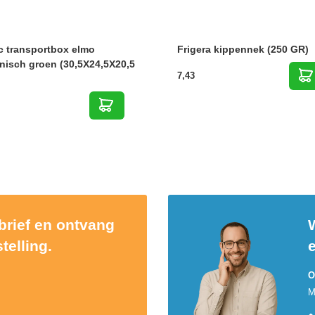
c transportbox elmo
Frigera kippennek (250 GR)
nisch groen (30,5X24,5X20,5
7,43
sbrief en ontvang
W
telling.
O
M