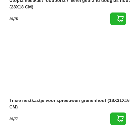
Utopia nestkast roodborst / merel gebrand douglas hout
(28X18 CM)
29,75
Trixie nestkastje voor spreeuwen grenenhout (18X31X16
CM)
26,77