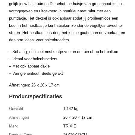
gelijk jouw hele tuin op Dit schattige huisje van grenenhout is leuk
vormgegeven en uitgevoerd in houtkleur met mint met een
puntdakje. Het deksel is opklapbaar zodat jij probleemloos een
keer in het nestkastje kunt spieken zonder de vogeltjes teveel te
storen. Het nestkastje is door het kleine gaatje aan de voorkant en
de vorm ideaal voor holenbroeders.
– Schattig, origineel nestkastje voor in de tuin of op het balkon
– Ideaal voor holenbroeders
– Met opklapbaar dakje
– Van grenenhout, deels gelakt
Afmetingen: 26 x 20 x 17 cm
Productspecificaties
Gewicht
1,142 kg
Afmetingen
26 × 20 × 17 cm
Merk
TRIXIE
Product Type
26X20X17CM