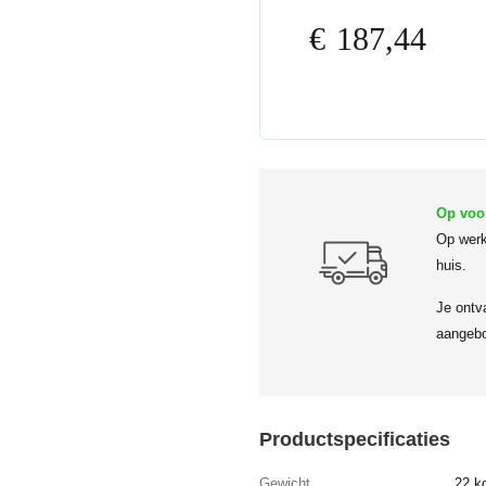
€
187,44
Op voo
Op werk
huis.
Je ontv
aangebo
Productspecificaties
Gewicht
22 k