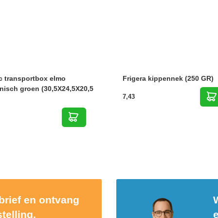
c transportbox elmo
Frigera kippennek (250 GR)
nisch groen (30,5X24,5X20,5
7,43
sbrief en ontvang
W
telling.