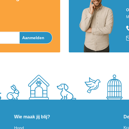
O
M
Aanmelden
Wie maak jij blij?
De
Kr
Hond