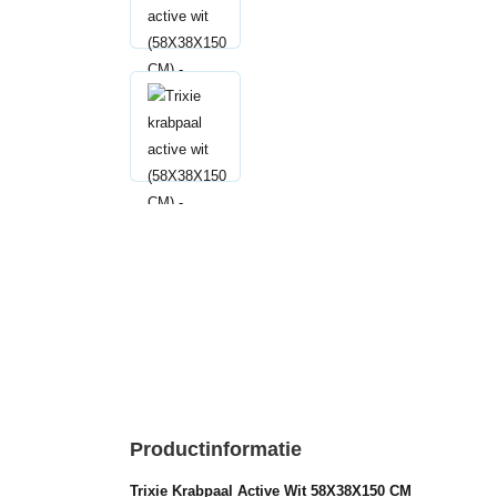
Productinformatie
Trixie Krabpaal Active Wit 58X38X150 CM