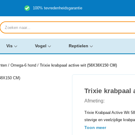
100% tevredenheidsgarantie
Producten
zoeken
Vis
Vogel
Reptielen
nten
/
Omega-6 hond
/
Trixie krabpaal active wit (58X38X150 CM)
Trixie krabpaal
Afmeting:
Trixie Krabpaal Active Wit 
stevige en veelzijdige krabpa
Toon meer