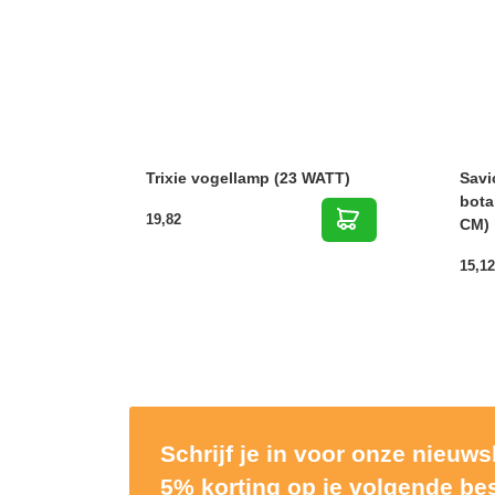
Trixie vogellamp (23 WATT)
Savi
bota
19,82
CM)
15,12
Schrijf je in voor onze nieuw
5% korting op je volgende bes