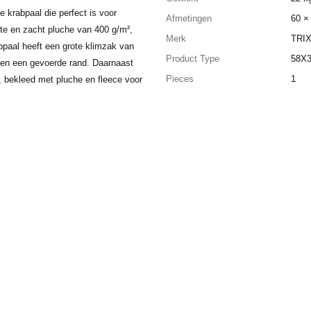
e krabpaal die perfect is voor
Afmetingen
60 ×
kte en zacht pluche van 400 g/m²,
Merk
TRIX
bpaal heeft een grote klimzak van
Product Type
58X
 en een gevoerde rand. Daarnaast
Pieces
1
n, bekleed met pluche en fleece voor