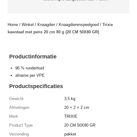
Home
/
Winkel
/
Knaagdier
/
Knaagdierenspeelgoed
/
Trixie
kawstaaf met pens 20 cm 80 g (20 CM 50X80 GR)
Productinformatie
96 % runderhuid
afname per VPE
Productspecificaties
Gewicht
3,5 kg
Afmetingen
20 × 2 × 2 cm
Merk
TRIXIE
Product Type
20 CM 50X80 GR
Verzending
pakket