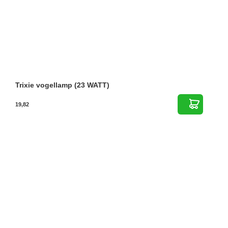
Trixie vogellamp (23 WATT)
19,82