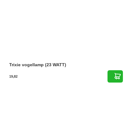
Trixie vogellamp (23 WATT)
19,82