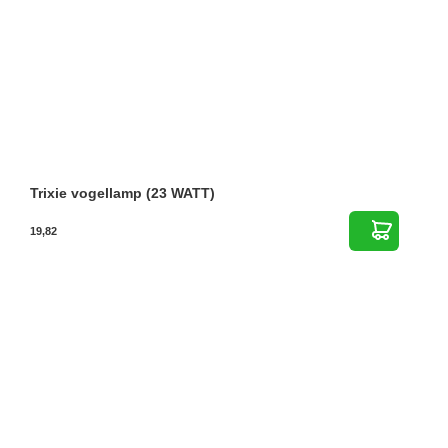
Trixie vogellamp (23 WATT)
19,82