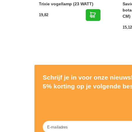
Trixie vogellamp (23 WATT)
Savi
bota
19,82
CM)
15,12
Schrijf je in voor onze nieuw
5% korting op je volgende bes
Nieuwsbrief