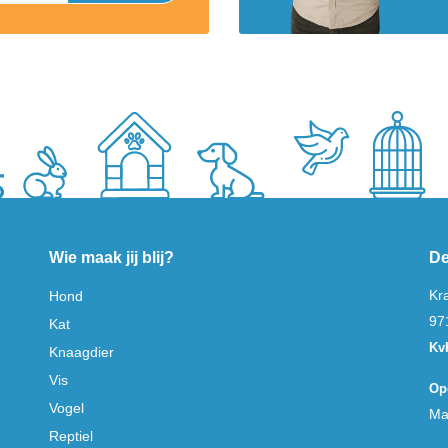
Wie maak jij blij?
De
Kr
Hond
97
Kat
Kv
Knaagdier
Vis
Op
Vogel
Ma
Reptiel