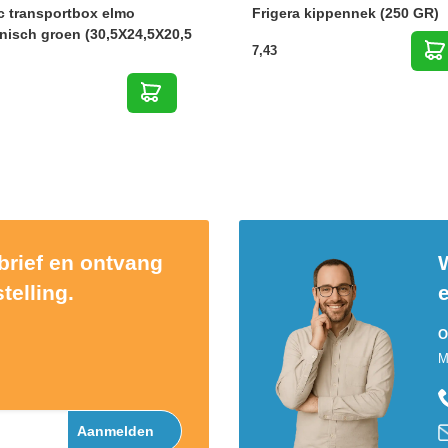
c transportbox elmo
Frigera kippennek (250 GR)
nisch groen (30,5X24,5X20,5
7,43
sbrief en ontvang
W
telling.
O
M
Aanmelden