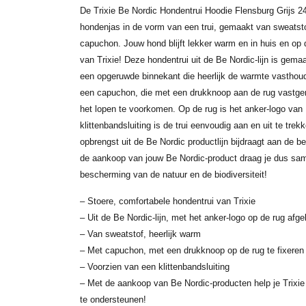
De Trixie Be Nordic Hondentrui Hoodie Flensburg Grijs 2
hondenjas in de vorm van een trui, gemaakt van sweats
capuchon. Jouw hond blijft lekker warm en in huis en op
van Trixie! Deze hondentrui uit de Be Nordic-lijn is gema
een opgeruwde binnekant die heerlijk de warmte vasthoudt
een capuchon, die met een drukknoop aan de rug vastge
het lopen te voorkomen. Op de rug is het anker-logo van
klittenbandsluiting is de trui eenvoudig aan en uit te trek
opbrengst uit de Be Nordic productlijn bijdraagt aan de
de aankoop van jouw Be Nordic-product draag je dus sam
bescherming van de natuur en de biodiversiteit!
– Stoere, comfortabele hondentrui van Trixie
– Uit de Be Nordic-lijn, met het anker-logo op de rug afg
– Van sweatstof, heerlijk warm
– Met capuchon, met een drukknoop op de rug te fixeren
– Voorzien van een klittenbandsluiting
– Met de aankoop van Be Nordic-producten help je Trixi
te ondersteunen!