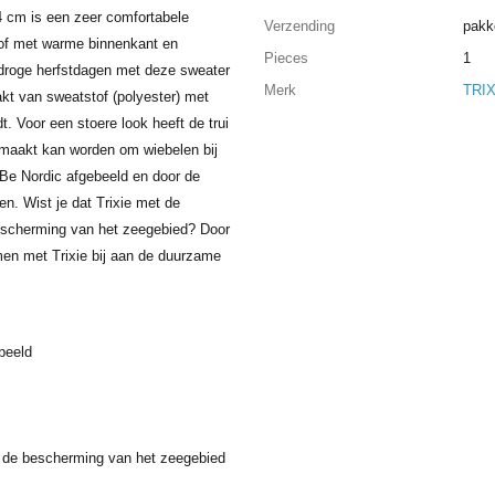
4 cm is een zeer comfortabele
Verzending
pakk
tof met warme binnenkant en
Pieces
1
 droge herfstdagen met deze sweater
Merk
TRIX
akt van sweatstof (polyester) met
. Voor een stoere look heeft de trui
maakt kan worden om wiebelen bij
 Be Nordic afgebeeld en door de
ken. Wist je dat Trixie met de
 bescherming van het zeegebied? Door
en met Trixie bij aan de duurzame
ebeeld
e de bescherming van het zeegebied