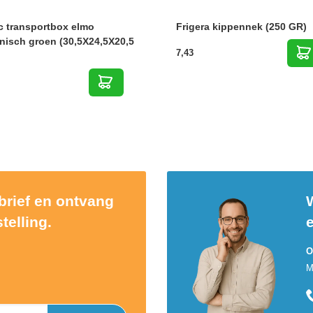
c transportbox elmo
Frigera kippennek (250 GR)
nisch groen (30,5X24,5X20,5
7,43
sbrief en ontvang
W
telling.
O
M