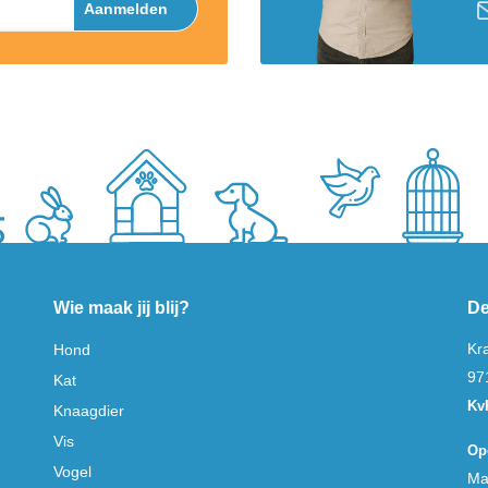
Aanmelden
Wie maak jij blij?
De
Kr
Hond
97
Kat
Kv
Knaagdier
Vis
Op
Vogel
Ma