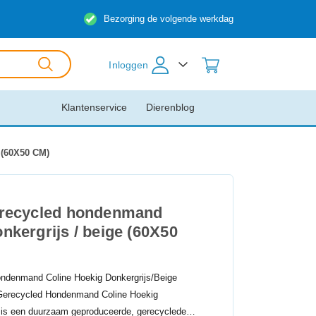
Bezorging de volgende werkdag
Inloggen
Klantenservice
Dierenblog
 (60X50 CM)
gerecycled hondenmand
nkergrijs / beige (60X50
ondenmand Coline Hoekig Donkergrijs/Beige
Gerecycled Hondenmand Coline Hoekig
 is een duurzaam geproduceerde, gerecyclede…