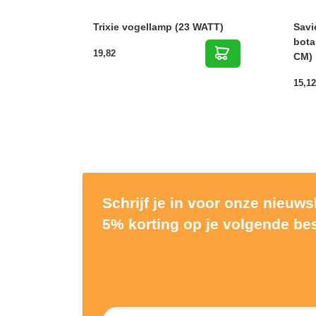
Trixie vogellamp (23 WATT)
Savi
bota
19,82
CM)
15,12
Schrijf je in voor onze nieuw
5% korting op je volgende bes
Nieuwsbrief