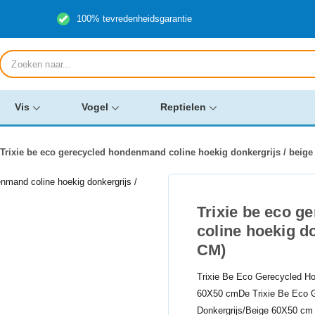
100% tevredenheidsgarantie
Producten
zoeken
Vis
Vogel
Reptielen
Trixie be eco gerecycled hondenmand coline hoekig donkergrijs / beige
Trixie be eco 
coline hoekig do
CM)
Trixie Be Eco Gerecycled H
60X50 cmDe Trixie Be Eco 
Donkergrijs/Beige 60X50 cm