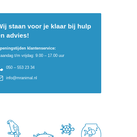
ij staan voor je klaar bij hulp
en advies!
peningstijden klantenservice:
aandag t/m vrijdag: 9.00 – 17.00 uur
050 – 553 23 34
info@mranimal.nl