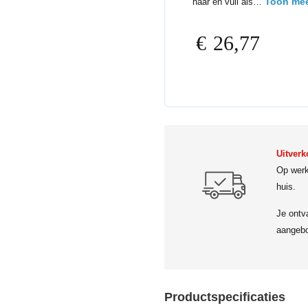
Toon me
haar en vuil als…
€
26,77
Uitverk
Op werk
huis.
Je ontv
aangebo
Productspecificaties