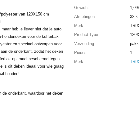
Gewicht
1,09
n/polyester van 120X150 cm
Afmetingen
32 ×
t.
Merk
TRIX
 maar heb je liever niet dat je auto
Product Type
120
to-hondendeken voor de kofferbak
Verzending
pakk
lyester en speciaal ontworpen voor
n aan de onderkant, zodat het deken
Pieces
1
kofferbak optimaal beschermd tegen
Merk
TRIX
 is dit deken ideaal voor wie graag
wil houden!
n de onderkant, waardoor het deken