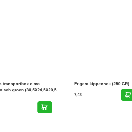
c transportbox elmo
Frigera kippennek (250 GR)
nisch groen (30,5X24,5X20,5
7,43