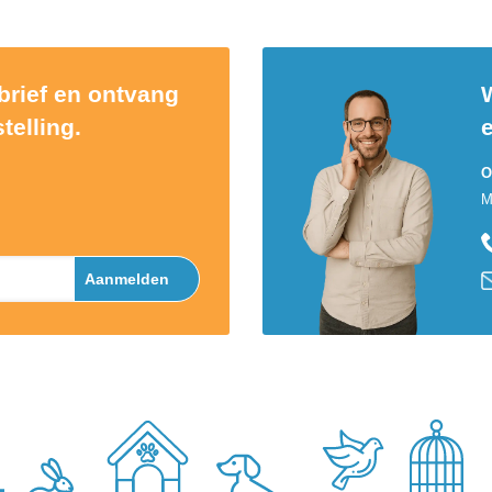
sbrief en ontvang
W
telling.
O
M
Aanmelden