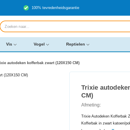
100% tevredenheidsgarantie
Producten
zoeken
Vis
Vogel
Reptielen
ixie autodeken kofferbak zwart (120X150 CM)
Trixie autodeke
CM)
Afmeting:
Trixie Autodeken Kofferbak 
Kofferbak in zwart katoen/p