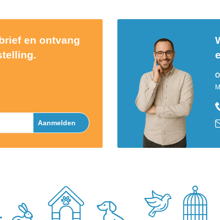
sbrief en ontvang
W
telling.
O
M
Aanmelden