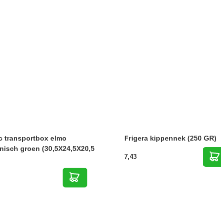
c transportbox elmo
Frigera kippennek (250 GR)
nisch groen (30,5X24,5X20,5
7,43