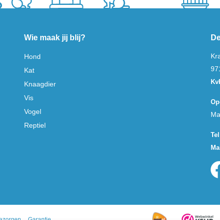
Wie maak jij blij?
De
Kr
Hond
97
Kat
Kv
Knaagdier
Vis
Op
Vogel
Ma
Reptiel
Tel
Mai
ezorgen
Garantie