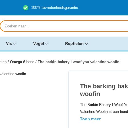
100% tevredenheidsgarantie
Producten
zoeken
Vis
Vogel
Reptielen
nten
/
Omega-6 hond
/
The barkin bakery i woof you valentine woofin
The barking bak
woofin
The Barkin Bakery I Woof Yo
Valentine Woofin is een ho
Toon meer