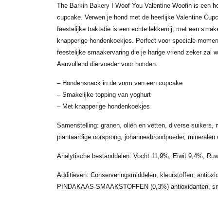
The Barkin Bakery I Woof You Valentine Woofin is een 
cupcake. Verwen je hond met de heerlijke Valentine Cup
feestelijke traktatie is een echte lekkernij, met een smak
knapperige hondenkoekjes. Perfect voor speciale momen
feestelijke smaakervaring die je harige vriend zeker zal 
Aanvullend diervoeder voor honden.
– Hondensnack in de vorm van een cupcake
– Smakelijke topping van yoghurt
– Met knapperige hondenkoekjes
Samenstelling: granen, oliën en vetten, diverse suikers,
plantaardige oorsprong, johannesbroodpoeder, mineralen 
Analytische bestanddelen: Vocht 11,9%, Eiwit 9,4%, Ru
Additieven: Conserveringsmiddelen, kleurstoffen, antio
PINDAKAAS-SMAAKSTOFFEN (0,3%) antioxidanten, smaa