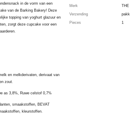
hondensnack in de vorm van een
Merk
THE
cake van de Barking Bakery! Deze
Verzending
pakk
elijke topping van yoghurt glazuur en
Pieces
1
ten, zorgt deze cupcake voor een
waarderen.
 melk en melkderivaten, derivaat van
en zout.
we as 3,8%, Ruwe celstof 0,7%
xidanten, smaakstoffen, BEVAT
kstoffen, kleurstoffen.