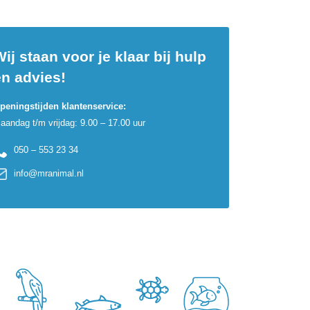
ij staan voor je klaar bij hulp
en advies!
peningstijden klantenservice:
aandag t/m vrijdag: 9.00 – 17.00 uur
050 – 553 23 34
info@mranimal.nl