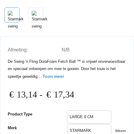
Afmeting:
N/B
De Swing 'n Fling DuraFoam Fetch Ball ™ is vrijwel onverwoestbaar
en speciaal ontworpen om mee te gooien. Door het touw is het
Toon meer
speeltje geweldig…
Prijsklasse:
€
13,14
-
€
17,34
€13,14
tot
€17,34
Product Type
Merk
Wissen