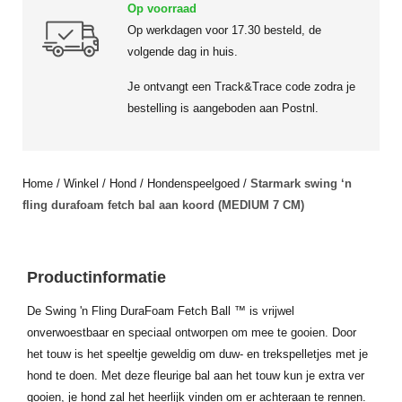
Op voorraad
Op werkdagen voor 17.30 besteld, de
volgende dag in huis.
Je ontvangt een Track&Trace code zodra je
bestelling is aangeboden aan Postnl.
Home
/
Winkel
/
Hond
/
Hondenspeelgoed
/
Starmark swing ‘n
fling durafoam fetch bal aan koord (MEDIUM 7 CM)
Productinformatie
De Swing 'n Fling DuraFoam Fetch Ball ™ is vrijwel
onverwoestbaar en speciaal ontworpen om mee te gooien. Door
het touw is het speeltje geweldig om duw- en trekspelletjes met je
hond te doen. Met deze fleurige bal aan het touw kun je extra ver
gooien, je hond zal het heerlijk vinden om er achteraan te rennen.