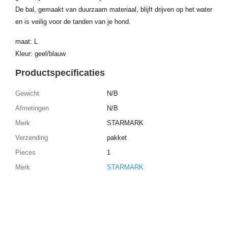
De bal, gemaakt van duurzaam materiaal, blijft drijven op het water
en is veilig voor de tanden van je hond.
maat: L
Kleur: geel/blauw
Productspecificaties
Gewicht
N/B
Afmetingen
N/B
Merk
STARMARK
Verzending
pakket
Pieces
1
Merk
STARMARK