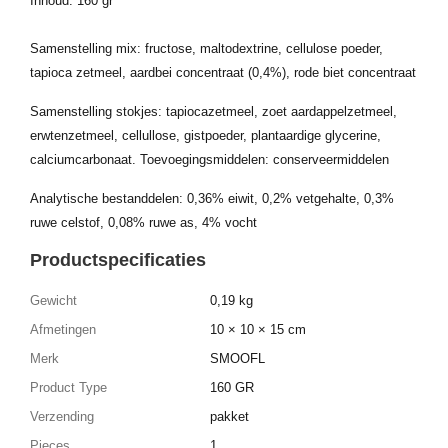
Inhoud: 160 gr
Samenstelling mix: fructose, maltodextrine, cellulose poeder,
tapioca zetmeel, aardbei concentraat (0,4%), rode biet concentraat
Samenstelling stokjes: tapiocazetmeel, zoet aardappelzetmeel,
erwtenzetmeel, cellullose, gistpoeder, plantaardige glycerine,
calciumcarbonaat. Toevoegingsmiddelen: conserveermiddelen
Analytische bestanddelen: 0,36% eiwit, 0,2% vetgehalte, 0,3%
ruwe celstof, 0,08% ruwe as, 4% vocht
Productspecificaties
Gewicht
0,19 kg
Afmetingen
10 × 10 × 15 cm
Merk
SMOOFL
Product Type
160 GR
Verzending
pakket
Pieces
1