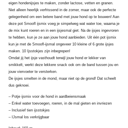
eigen hondenijsjes te maken, zonder lactose, vetten en granen.
Niet alleen heerlijk verfrissend in de zomer, maar ook de perfecte
gelegenheid om een betere band met jouw hond op te bouwen! Aan
deze pot Smoofl ijsmix voeg je simpelweg wat water toe, waarna je
de mix kunt roeren en in een ijsjesmal giet. Na de ijsjes ingevroren
te hebben, kun je ze aan jouw hond aanbieden. Uit één pot ijsmix
kun je met de Smoofl-ijsmal ongeveer 10 kleine of 6 grote ijsjes
maken. 10 Ijsstokjes zijn inbegrepen!
Omdat jij het ijsje vasthoudt terwijl jouw hond er lekker van
smikkelt, werkt deze lekkere snack ook om de band tussen jou en
jouw viervoeter te versterken.
De ijsjes smelten in de mond, maar niet op de grond! Dat scheelt
dus geknoei.
– Potje ijsmix voor de hond in aardbeiensmaak
– Enkel water toevoegen, roeren, in de mal gieten en invriezen
– Inclusief tien ijsstokjes
– IJsmal los verkrijgbaar