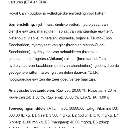
vetzuren (EPA en DHA).
Royal Canin outdoor is volledige dierenvoeding voor katten.
Samenstelling:
rijst, maïs, dierlijke vetten, hydrolysaat van
dierlijke eiwitten, maïsgluten, isolaat van plantaardige eiwitten*,
bietenpulp, visolie, mineralen, kopraolie, sojaolie, Fructo-Oligo-
Sacchariden, hydrolysaat van gist (bron van Manno-Oligo-
Sacchariden), hydrolysaat van schaaldieren (bron van
glucosamine), Tagetes (Afrikaan) extract (bron van luteïne),
hydrolysaat van kraakbeen (bron van chondroïtine), gedehydreerde
gevogelte-eiwitten, tarwe, gist en delen daarvan *L.I.P.:
hoogwaardige eiwitten die zeer goed verteerbaar zijn.
Analytische bestanddelen:
Ruw vet: 20.00 %, Ruwe as: 7.20 %,
Ruwe celstof: 1.30 %, Ruw eiwit: 30.00 %, EPA/DHA: 4.00 g
Toevoegingsmiddelen
:Vitamine A: 30500.00 IE/kg, Vitamine D3:
800.00 IE/kg, E1 (ijzer): 37.00 mg/kg, E2 (jodium): 3.70 mg/kg, E4
(koper): 11.00 mg/kg, E5 (mangaan): 48.00 mg/kg, E6 (zink):