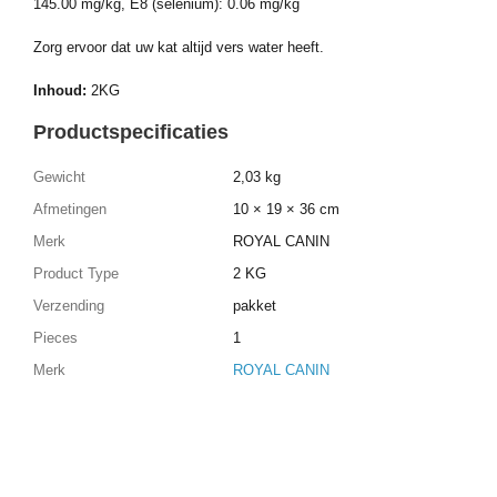
145.00 mg/kg, E8 (selenium): 0.06 mg/kg
Zorg ervoor dat uw kat altijd vers water heeft.
Inhoud:
2KG
Productspecificaties
Gewicht
2,03 kg
Afmetingen
10 × 19 × 36 cm
Merk
ROYAL CANIN
Product Type
2 KG
Verzending
pakket
Pieces
1
Merk
ROYAL CANIN