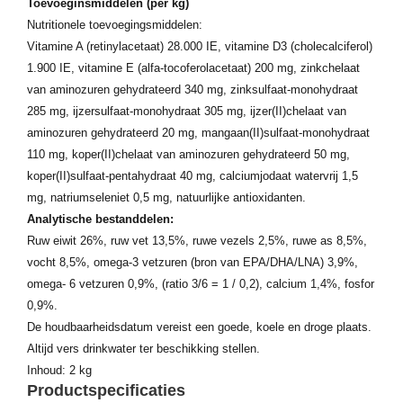
Toevoeginsmiddelen (per kg)
Nutritionele toevoegingsmiddelen:
Vitamine A (retinylacetaat) 28.000 IE, vitamine D3 (cholecalciferol)
1.900 IE, vitamine E (alfa-tocoferolacetaat) 200 mg, zinkchelaat
van aminozuren gehydrateerd 340 mg, zinksulfaat-monohydraat
285 mg, ijzersulfaat-monohydraat 305 mg, ijzer(II)chelaat van
aminozuren gehydrateerd 20 mg, mangaan(II)sulfaat-monohydraat
110 mg, koper(II)chelaat van aminozuren gehydrateerd 50 mg,
koper(II)sulfaat-pentahydraat 40 mg, calciumjodaat watervrij 1,5
mg, natriumseleniet 0,5 mg, natuurlijke antioxidanten.
Analytische bestanddelen:
Ruw eiwit 26%, ruw vet 13,5%, ruwe vezels 2,5%, ruwe as 8,5%,
vocht 8,5%, omega-3 vetzuren (bron van EPA/DHA/LNA) 3,9%,
omega- 6 vetzuren 0,9%, (ratio 3/6 = 1 / 0,2), calcium 1,4%, fosfor
0,9%.
De houdbaarheidsdatum vereist een goede, koele en droge plaats.
Altijd vers drinkwater ter beschikking stellen.
Inhoud: 2 kg
Productspecificaties