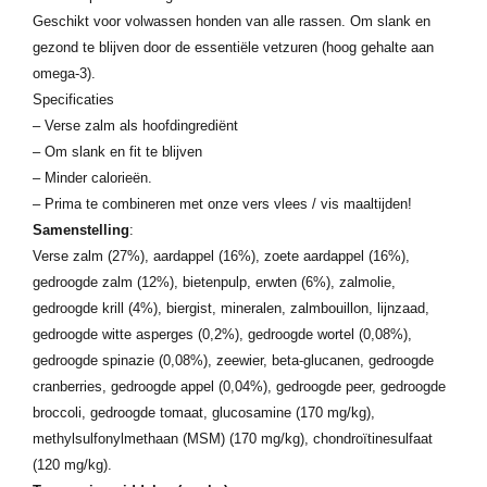
Geschikt voor volwassen honden van alle rassen. Om slank en
gezond te blijven door de essentiële vetzuren (hoog gehalte aan
omega-3).
Specificaties
– Verse zalm als hoofdingrediënt
– Om slank en fit te blijven
– Minder calorieën.
– Prima te combineren met onze vers vlees / vis maaltijden!
Samenstelling
:
Verse zalm (27%), aardappel (16%), zoete aardappel (16%),
gedroogde zalm (12%), bietenpulp, erwten (6%), zalmolie,
gedroogde krill (4%), biergist, mineralen, zalmbouillon, lijnzaad,
gedroogde witte asperges (0,2%), gedroogde wortel (0,08%),
gedroogde spinazie (0,08%), zeewier, beta-glucanen, gedroogde
cranberries, gedroogde appel (0,04%), gedroogde peer, gedroogde
broccoli, gedroogde tomaat, glucosamine (170 mg/kg),
methylsulfonylmethaan (MSM) (170 mg/kg), chondroïtinesulfaat
(120 mg/kg).