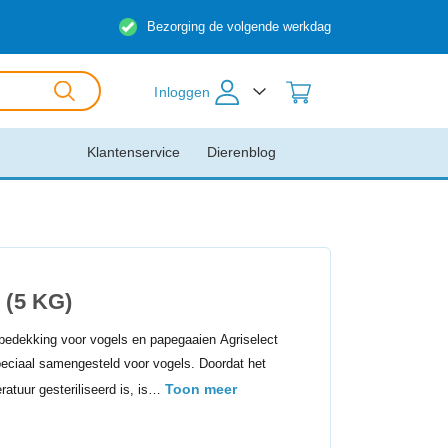
Bezorging de volgende werkdag
Inloggen
Klantenservice
Dierenblog
 (5 KG)
dekking voor vogels en papegaaien Agriselect
peciaal samengesteld voor vogels. Doordat het
Toon meer
atuur gesteriliseerd is, is…