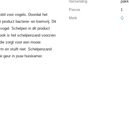
Verzending
pakk
Pieces
1
eld voor vogels. Doordat het
Merk
Q
 product bacterie- en kiemvrij. Dit
vogel. Schelpen in dit product
 ook is het schelpenzand voorzien
 die zorgt voor een mooie
rm en stuift niet. Schelpenzand
e geur in jouw huiskamer.