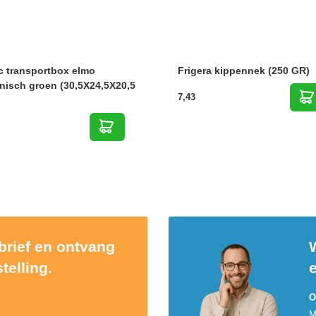
c transportbox elmo
Frigera kippennek (250 GR)
nisch groen (30,5X24,5X20,5
7,43
sbrief en ontvang
W
telling.
O
M