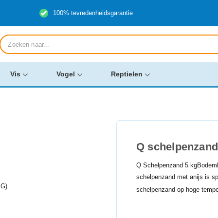
100% tevredenheidsgarantie
Producten
zoeken
Vis
Vogel
Reptielen
Q schelpenzand
Q Schelpenzand 5 kgBodembe
schelpenzand met anijs is s
schelpenzand op hoge temper