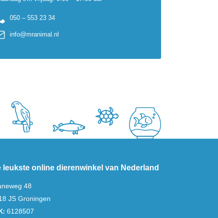
050 – 553 23 34
info@mranimal.nl
 leukste online dierenwinkel van Nederland
aneweg 48
18 JS Groningen
6128507
K: