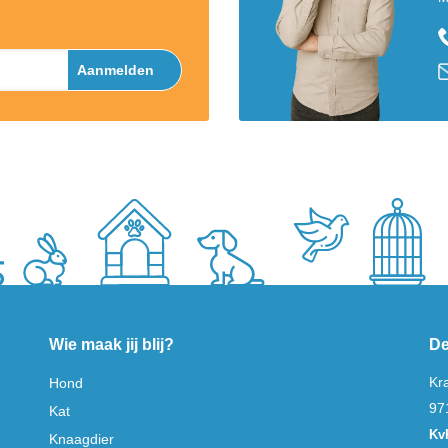
Aanmelden
Wie maak jij blij?
De
Kr
Hond
97
Kat
Kv
Knaagdier