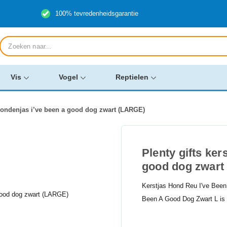
100% tevredenheidsgarantie
Producten
zoeken
Vis
Vogel
Reptielen
 hondenjas i’ve been a good dog zwart (LARGE)
Plenty gifts ker
good dog zwart
Kerstjas Hond Reu I've Been
Been A Good Dog Zwart L is 