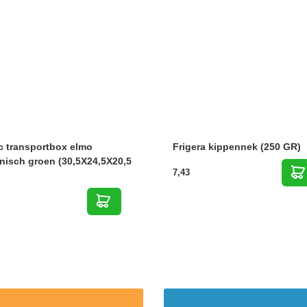
c transportbox elmo
Frigera kippennek (250 GR)
nisch groen (30,5X24,5X20,5
7,43