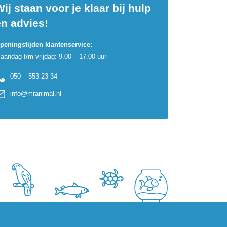
ij staan voor je klaar bij hulp
en advies!
peningstijden klantenservice:
aandag t/m vrijdag: 9.00 – 17.00 uur
050 – 553 23 34
info@mranimal.nl