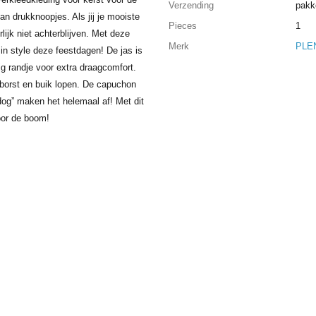
Verzending
pakk
an drukknoopjes. Als jij je mooiste
Pieces
1
rlijk niet achterblijven. Met deze
Merk
PLE
 in style deze feestdagen! De jas is
g randje voor extra draagcomfort.
 borst en buik lopen. De capuchon
 dog” maken het helemaal af! Met dit
voor de boom!