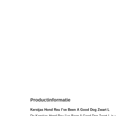
Productinformatie
Kerstjas Hond Reu I’ve Been A Good Dog Zwart L
De Kerstjas Hond Reu I’ve Been A Good Dog Zwart L is v