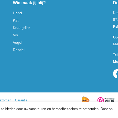
Wie maak jij blij?
De
Kr
Hond
97
Kat
Kv
Knaagdier
Vis
Op
Vogel
Ma
Reptiel
Tel
Mai
ezorgen
Garantie
 te bieden door uw voorkeuren en herhaalbezoeken te onthouden. Door op