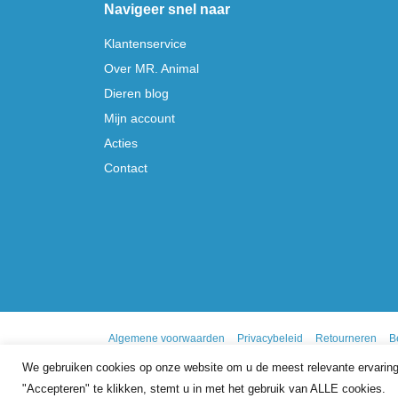
Navigeer snel naar
Klantenservice
Over MR. Animal
Dieren blog
Mijn account
Acties
Contact
Algemene voorwaarden
Privacybeleid
Retourneren
B
We gebruiken cookies op onze website om u de meest relevante ervaring
"Accepteren" te klikken, stemt u in met het gebruik van ALLE cookies.
9.7
/10
gebasseerd op
341
reviews