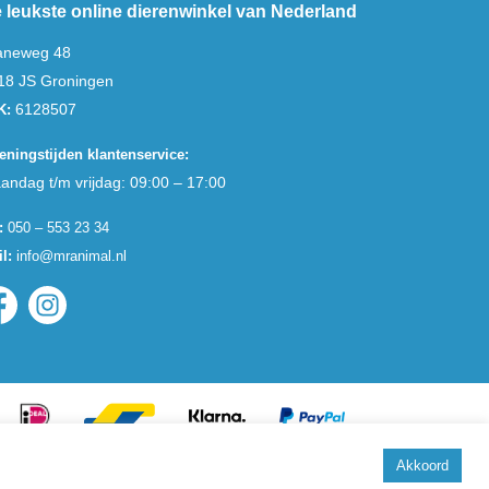
 leukste online dierenwinkel van Nederland
aneweg 48
18 JS Groningen
6128507
K:
eningstijden klantenservice:
andag t/m vrijdag: 09:00 – 17:00
:
050 – 553 23 34
l:
info@mranimal.nl
Akkoord
Copyright 2026 Mr. Animal