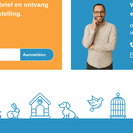
sbrief en ontvang
W
telling.
O
M
Aanmelden