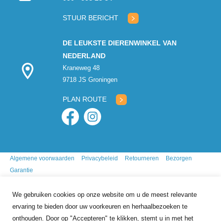
verbinden met
klantenservice
STUUR BERICHT
DE LEUKSTE DIERENWINKEL VAN
NEDERLAND
Kraneweg 48
9718 JS Groningen
PLAN ROUTE
Algemene voorwaarden
Privacybeleid
Retourneren
Bezorgen
Garantie
We gebruiken cookies op onze website om u de meest relevante
ervaring te bieden door uw voorkeuren en herhaalbezoeken te
onthouden. Door op "Accepteren" te klikken, stemt u in met het