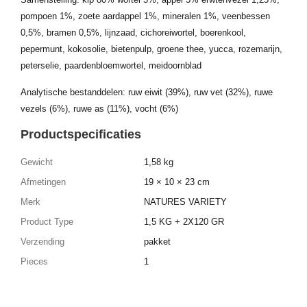
pompoen 1%, zoete aardappel 1%, mineralen 1%, veenbessen
0,5%, bramen 0,5%, lijnzaad, cichoreiwortel, boerenkool,
pepermunt, kokosolie, bietenpulp, groene thee, yucca, rozemarijn,
peterselie, paardenbloemwortel, meidoornblad
Analytische bestanddelen: ruw eiwit (39%), ruw vet (32%), ruwe
vezels (6%), ruwe as (11%), vocht (6%)
Productspecificaties
Gewicht
1,58 kg
Afmetingen
19 × 10 × 23 cm
Merk
NATURES VARIETY
Product Type
1,5 KG + 2X120 GR
Verzending
pakket
Pieces
1