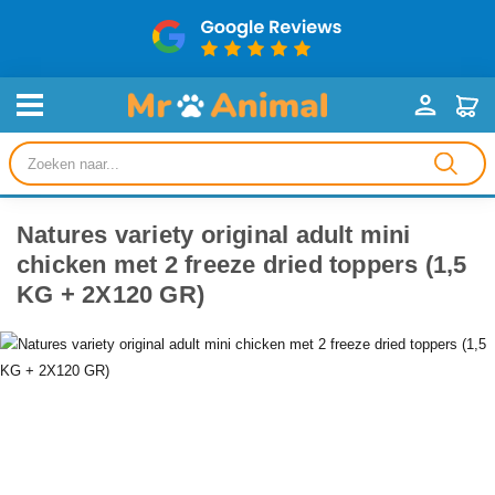
Producten
zoeken
Natures variety original adult mini
chicken met 2 freeze dried toppers (1,5
KG + 2X120 GR)