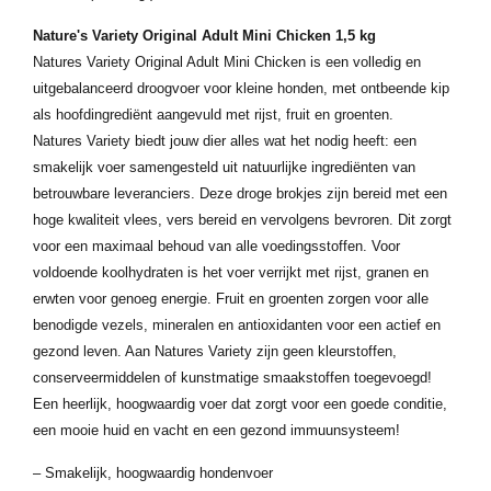
Nature's Variety Original Adult Mini Chicken 1,5 kg
Natures Variety Original Adult Mini Chicken is een volledig en
uitgebalanceerd droogvoer voor kleine honden, met ontbeende kip
als hoofdingrediënt aangevuld met rijst, fruit en groenten.
Natures Variety biedt jouw dier alles wat het nodig heeft: een
smakelijk voer samengesteld uit natuurlijke ingrediënten van
betrouwbare leveranciers. Deze droge brokjes zijn bereid met een
hoge kwaliteit vlees, vers bereid en vervolgens bevroren. Dit zorgt
voor een maximaal behoud van alle voedingsstoffen. Voor
voldoende koolhydraten is het voer verrijkt met rijst, granen en
erwten voor genoeg energie. Fruit en groenten zorgen voor alle
benodigde vezels, mineralen en antioxidanten voor een actief en
gezond leven. Aan Natures Variety zijn geen kleurstoffen,
conserveermiddelen of kunstmatige smaakstoffen toegevoegd!
Een heerlijk, hoogwaardig voer dat zorgt voor een goede conditie,
een mooie huid en vacht en een gezond immuunsysteem!
– Smakelijk, hoogwaardig hondenvoer