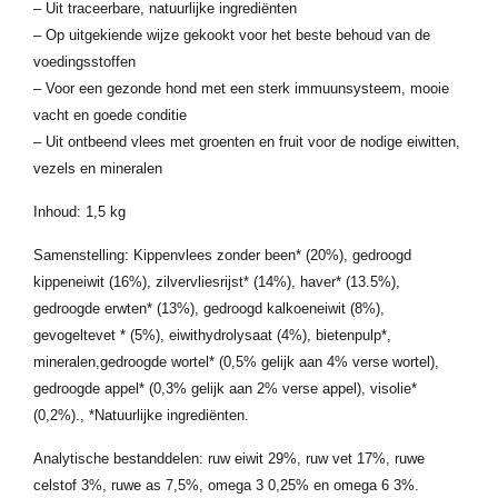
– Uit traceerbare, natuurlijke ingrediënten
– Op uitgekiende wijze gekookt voor het beste behoud van de
voedingsstoffen
– Voor een gezonde hond met een sterk immuunsysteem, mooie
vacht en goede conditie
– Uit ontbeend vlees met groenten en fruit voor de nodige eiwitten,
vezels en mineralen
Inhoud: 1,5 kg
Samenstelling: Kippenvlees zonder been* (20%), gedroogd
kippeneiwit (16%), zilvervliesrijst* (14%), haver* (13.5%),
gedroogde erwten* (13%), gedroogd kalkoeneiwit (8%),
gevogeltevet * (5%), eiwithydrolysaat (4%), bietenpulp*,
mineralen,gedroogde wortel* (0,5% gelijk aan 4% verse wortel),
gedroogde appel* (0,3% gelijk aan 2% verse appel), visolie*
(0,2%)., *Natuurlijke ingrediënten.
Analytische bestanddelen: ruw eiwit 29%, ruw vet 17%, ruwe
celstof 3%, ruwe as 7,5%, omega 3 0,25% en omega 6 3%.