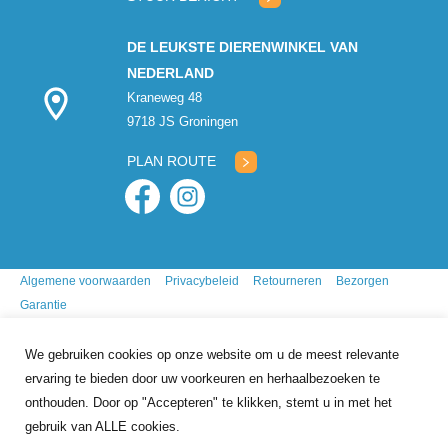
DE LEUKSTE DIERENWINKEL VAN
NEDERLAND
Kraneweg 48
9718 JS Groningen
PLAN ROUTE
Algemene voorwaarden
Privacybeleid
Retourneren
Bezorgen
Garantie
We gebruiken cookies op onze website om u de meest relevante
ervaring te bieden door uw voorkeuren en herhaalbezoeken te
onthouden. Door op "Accepteren" te klikken, stemt u in met het
gebruik van ALLE cookies.